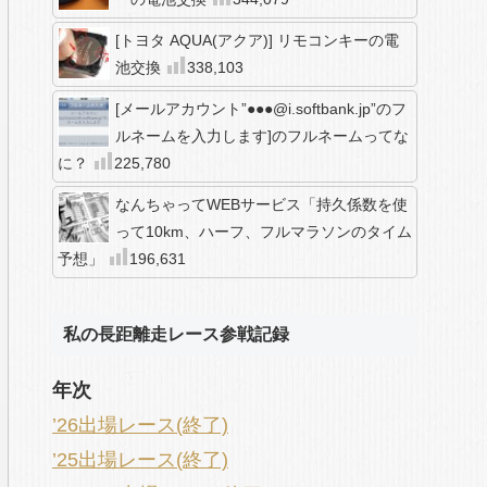
[トヨタ AQUA(アクア)] リモコンキーの電
池交換
338,103
[メールアカウント”●●●@i.softbank.jp”のフ
ルネームを入力します]のフルネームってな
に？
225,780
なんちゃってWEBサービス「持久係数を使
って10km、ハーフ、フルマラソンのタイム
予想」
196,631
私の長距離走レース参戦記録
年次
’26出場レース(終了)
’25出場レース(終了)