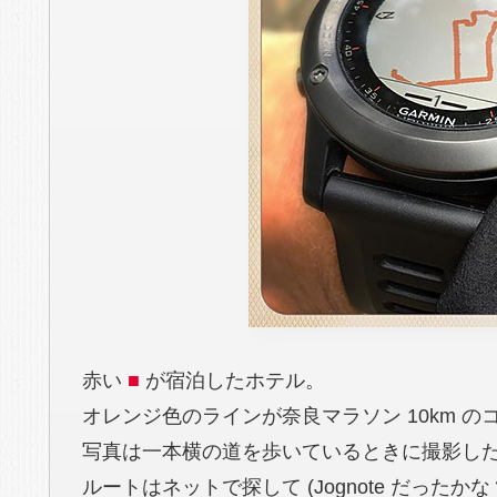
赤い
■
が宿泊したホテル。
オレンジ色のラインが奈良マラソン 10km の
写真は一本横の道を歩いているときに撮影し
ルートはネットで探して
(Jognote だったかな