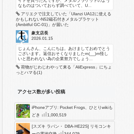
イトを買ったんですが、メタルブラケットのよう
なものはついておらず調べていて、U...
アリエクで注文していた「Ulanzi UA12に使える
かもしれないN52磁石付きメタルブラケット
(Ambitful GC-01)」が届いた
象支店長
2026.01.15
じょんさん、こんにちは。あけましておめでとう
ございます。返信おそくなりましたm(__)m怪し
いと思われない為の企業努力でしょう...
荷物がじわじわやって来る「AliExpress」にちょ
っとハマる(1)
アクセス数が多い投稿
iPhoneアプリ: Pocket Frogs、ひとりwikiも
どき
1,000,519
[スズキ ラパン・ DBA-HE22S] リモコンキ
ーの電池交換
344,079