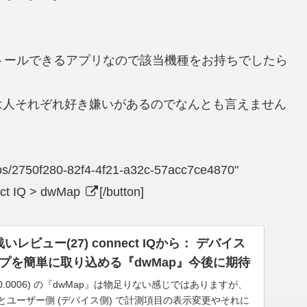
0XT にもインストールできるアプリなので該当機種をお持ちでしたら
は人それぞれ好き嫌いがあるのでなんとも言えません
apps/2750f280-82f4-4f21-a32c-57acc7ce4870"
ct IQ > dwMap
[/button]
 3 浅いレビュー(27) connect IQから： デバイス
プを簡単に取り込める『dwMap』今後に期待
.0.0006) の『dwMap』は物足りない感じではありますが、
2 になるとユーザー側 (デバイス側) で計測項目の表示変更やそれに