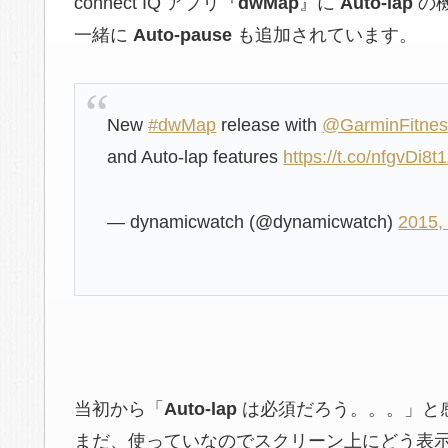
connect IQ アプリ『
dwMap
』に
Auto-lap
の
一緒に
Auto-pause
も追加されています。
New
#dwMap
release with
@GarminFitnes
and Auto-lap features
https://t.co/nfgvDi8t
— dynamicwatch (@dynamicwatch)
2015,
当初から「
Auto-lap
は必須だろう。。。」と
まだ、使っていなのでスクリーン上にどう表