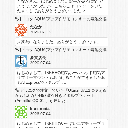
たなかさん、はじめまして。記事が参考になった
ようでよかったです こちらこそコメントをいた
だきましてありがとうございました :a...
[トヨタ AQUA(アクア)] リモコンキーの電池交換
たなか
2026.07.13
大変為になりました。ありがとうございます。
[トヨタ AQUA(アクア)] リモコンキーの電池交換
象支店長
2026.07.04
はじめまして。INKEEの磁気ボールヘッド磁気ア
ダプターマウントもみつけることができました私
もAliExpressでメタルブラ...
アリエクで注文していた「Ulanzi UA12に使える
かもしれないN52磁石付きメタルブラケット
(Ambitful GC-01)」が届いた
blue-soda
2026.07.04
はじめまして！INKEEのやっすいエアチューブラ