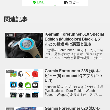
LINE
コピー
関連記事
[Garmin Forerunner 610 Special
Goods
Edition (Multicolor)] Black モデ
ルとの相違点は裏蓋と重さ
中は黒の Forerunner 610 とまったく一緒
です。見ればわかりますが、違うのはケ
ース・ベルトの色と裏蓋の材質、それに
起因する重量です。色と材質色は薄めの
ブルーと白が基調になっていて、ベゼル
とボタンの円周に黄緑色の細い線が入っ
Garmin Forerunner 235 浅いレ
Goods
ていま...
ビュー(6) connect IQアプリにつ
いて
connect IQ のアプリは大きく分けて 4 種
(Applications、Data Fields、Watch
Faces、Widgets) ありますが「アプリっ
て言ったら Applications のことなんじゃ
ないの？全部まとめて...
Garmin Forerunner 620 浅いレ
Goods