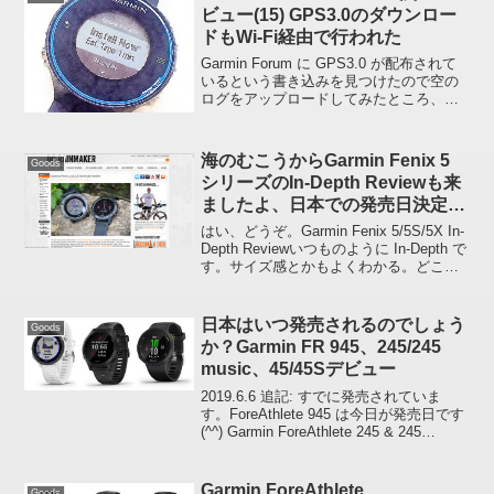
ビュー(15) GPS3.0のダウンロー
ドもWi-Fi経由で行われた
Garmin Forum に GPS3.0 が配布されて
いるという書き込みを見つけたので空の
ログをアップロードしてみたところ、
SW2.5 の時と同じように自動でダウンロ
ードされました。Garmin Forum >
Forerunner 62...
海のむこうからGarmin Fenix 5
Goods
シリーズのIn-Depth Reviewも来
ましたよ、日本での発売日決定に
合いましたね
はい、どうぞ。Garmin Fenix 5/5S/5X In-
Depth Reviewいつものように In-Depth で
す。サイズ感とかもよくわかる。どこぞ
の「浅い」とは違いますな(^_^;)いままで
は In-Depth Review が...
日本はいつ発売されるのでしょう
Goods
か？Garmin FR 945、245/245
music、45/45Sデビュー
2019.6.6 追記: すでに発売されていま
す。ForeAthlete 945 は今日が発売日です
(^^) Garmin ForeAthlete 245 & 245
Music» ForeAthlete 245 | Garmin Japa...
Garmin ForeAthlete
Goods