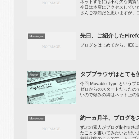
ネットするには不可欠な閲覧
今日は本店にアクセスしてい
さんご存知だと思いますが、ブ
先日、ご紹介したFire
Monologue
ブログをはじめてから、IE6に
タブブラウザはとても
Firefox
今回 Movable Type
ゼロからのスタートだったの
いので頼みの綱はネット上の情
約一ヵ月半、ブログをス
Monologue
ずぶの素人がブログ制作の知
たことを書いてみたいと思い
前時代的のようです。トップペ