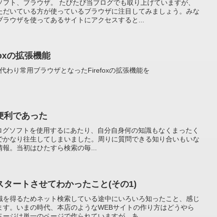
ソフト、ブラウザ。 たびたび当ブログでも取り上げていますが、
ただいている方が使っているブラウザに注目してみましょう。みな
ラウザを使ってあるサイトにアクセスすると...
foxの拡張機能
代わり常用ブラウザとなったFirefoxの拡張機能を
便利であった
 というブログソフトを使用するにあたり、自分自身何の知識もなくまったく
でかなり往生してしまいました。周りに質問できる知り合いもいな
報。当初はひたすら検索の毎...
タートさせてわかったこと(その1)
識を得るためネット検索している途中にいろいろ知ったこと、感じ
ます。いまの時代、本店のようなWEBサイトの作り方はどうやら
ージは単一のページで作られていますが、あ...