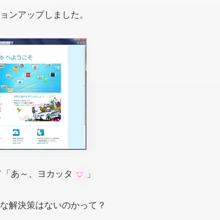
にバージョンアップしました。
て「あ～、ヨカッタ
」
にか根本的な解決策はないのかって？