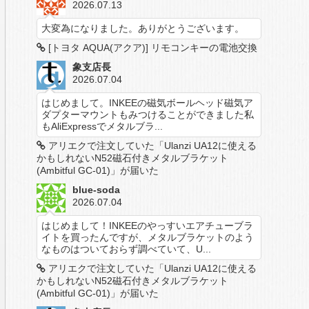
2026.07.13
大変為になりました。ありがとうございます。
[トヨタ AQUA(アクア)] リモコンキーの電池交換
象支店長
2026.07.04
はじめまして。INKEEの磁気ボールヘッド磁気ア
ダプターマウントもみつけることができました私
もAliExpressでメタルブラ...
アリエクで注文していた「Ulanzi UA12に使える
かもしれないN52磁石付きメタルブラケット
(Ambitful GC-01)」が届いた
blue-soda
2026.07.04
はじめまして！INKEEのやっすいエアチューブラ
イトを買ったんですが、メタルブラケットのよう
なものはついておらず調べていて、U...
アリエクで注文していた「Ulanzi UA12に使える
かもしれないN52磁石付きメタルブラケット
(Ambitful GC-01)」が届いた