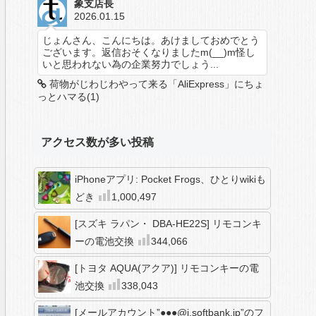
象支店長
2026.01.15
じょんさん、こんにちは。あけましておめでとう
ございます。返信おそくなりましたm(__)m怪し
いと思われない為の企業努力でしょう...
荷物がじわじわやって来る「AliExpress」にちょ
っとハマる(1)
アクセス数が多い投稿
iPhoneアプリ: Pocket Frogs、ひとりwikiも
どき
1,000,497
[スズキ ラパン・ DBA-HE22S] リモコンキ
ーの電池交換
344,066
[トヨタ AQUA(アクア)] リモコンキーの電
池交換
338,043
[メールアカウント”●●●@i.softbank.jp”のフ