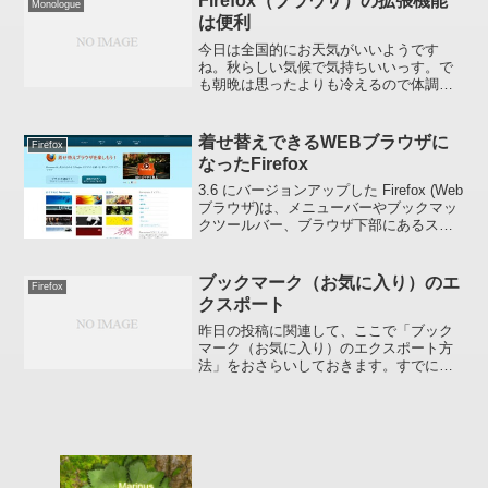
Firefox（ブラウザ）の拡張機能
Monologue
は便利
今日は全国的にお天気がいいようです
ね。秋らしい気候で気持ちいいっす。で
も朝晩は思ったよりも冷えるので体調を
崩さないようみなさんお気をつけくださ
い。さて、このブログ制作時にとても重
宝したブラウザ「Firefox」。デフォルト
着せ替えできるWEBブラウザに
Firefox
のままでも（インス...
なったFirefox
3.6 にバージョンアップした Firefox (Web
ブラウザ)は、メニューバーやブックマッ
クツールバー、ブラウザ下部にあるステ
ータスバーの背景画像を簡単にカスタマ
イズできるようになりました。いじれる
のは赤枠の部分です(拡大可↓)ただし...
ブックマーク（お気に入り）のエ
Firefox
クスポート
昨日の投稿に関連して、ここで「ブック
マーク（お気に入り）のエクスポート方
法」をおさらいしておきます。すでにみ
なさんご存知だと思いますが。。。以下
は、今現在一番使われているブラウザ
「IE6」でのエクスポートですが、Firefox
などもほぼ同じ...