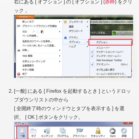
右にある [ オプション ] の [ オプション ] (
赤枠
) をクリ
ック 。
[一般] にある [ Firefox を起動するとき ] というドロッ
プダウンリストの中から
[ 全開終了時のウィンドウとタブを表示する ] を選
択、 [ OK ] ボタンをクリック。