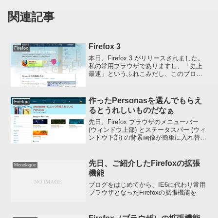
関連記事
Firefox 3
Firefox
本日、Firefox 3 がリリースされました。
私の常用ブラウザでありますし、「史上
最速」というふれこみだし、このブログ
がちゃんと表示されるかどうかも確かめ
たかったし、早速インストールしてみま
した。「史上最速」かどうかわかりませ
作ったPersonasを選んでもらえ
Firefox
んが、アドオ...
るとうれしいものだなぁ
先日、Firefox ブラウザのメニューバー
(ウィンドウ上部) とステータスバー (ウィ
ンドウ下部) の背景画像が簡単に入れ替え
られる Personas を紹介しましたが、先
日の投稿: » 着せ替えできるWEBブラウ
ザになったFirefo...
先日、ご紹介したFirefoxの拡張
Monologue
機能
ブログをはじめてから、IE6に代わり常用
ブラウザとなったFirefoxの拡張機能を