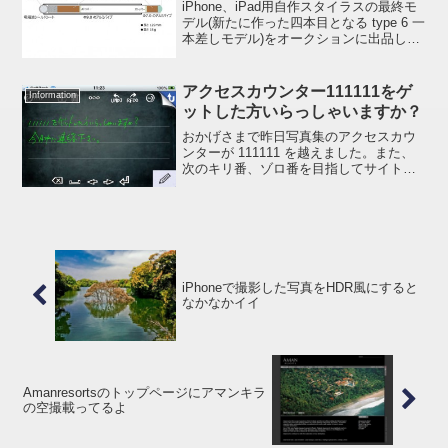
iPhone、iPad用自作スタイラスの最終モ
デル(新たに作った四本目となる type 6 一
本差しモデル)をオークションに出品して
しまった :ase: 久しぶりの出品とこの構
造図を作るのでいったい何時間掛かった
んだろう。見上げれば時計の針...
アクセスカウンター111111をゲ
Information
ットした方いらっしゃいますか？
おかげさまで昨日写真集のアクセスカウ
ンターが 111111 を越えました。また、
次のキリ番、ゾロ番を目指してサイト管
理をしていきたいと思います。今後とも
どうぞよろしくお願いいたします。さ
て、アクセスカウンター 111111 を手に
入れられた...
iPhoneで撮影した写真をHDR風にすると
なかなかイイ
Amanresortsのトップページにアマンキラ
の空撮載ってるよ