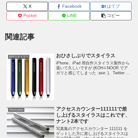
X
Facebook
はてブ
Pocket
LINE
コピー
関連記事
おひさしぶりでスタイラス
自作スタイラス
iPhone、iPad 用自作スタイラス製作から
退いて久しいですが (KOH-I-NOOR でア
ガリと感じてしまった :ase: )、Twitter で
フォローさせていただいている taoxing
さんから最近発売された「Just Mobi...
アクセスカウンター111111で差
Information
し上げるスタイラスはこれです、
ナント2本です
写真集のアクセスカウンター 111111 を
ゲットした方に差し上げるスタイラスは