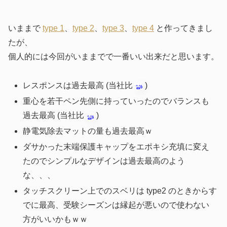
いままで
type 1
、
type 2
、
type 3
、
type 4
と作ってきまし
たが、
個人的には今回がいままでで一番いい出来だと思います。
レスポンスは過去最高
(当社比
)
重心を若干ペン先側に持っていったのでバランスも
過去最高
(当社比
)
静電気除去マットの量も過去最高ｗ
ダサかった末端保護キャップをエポキシ充填に変え
たのでシンプルなデザインは過去最高のよう
な、、、
タッチスクリーン上でのスベリは type2 のときからす
でに最高、受験シーズンは縁起が悪いので使わない
方がいいかもｗｗ