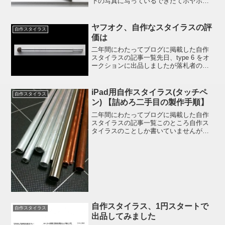
下の写真に写っているできたてホヤホヤ
の 2 本です。1 本じゃなかったのかっ
て？いえ、2 本になりました。大盤振る
舞いですｗ手前が iPhone のキーボード
ヤフオク、自作なスタイラスの評
自作スタイラス
で...
価は
二年間にわたってブログに掲載した自作
スタイラスの記事一覧先日、type 6 をオ
ークションに出品しましたが落札者の方
から評価をいただきました。まず、梱包
に驚きました。すごく素敵でした。ま
た、商品の使い心地も良いです。いろい
iPad用自作スタイラス(タッチペ
自作スタイラス
ろスタイラスペンを...
ン) 【詰めろ二手目の製作手順】
二年間にわたってブログに掲載した自作
スタイラスの記事一覧このところ自作ス
タイラスのことしか書いていませんが、
ハマると一直線な性格ゆえもう後戻りは
できません :ase: そんなわけで今日は金
属繊維とステンレスを使って作ったスタ
イラスの製作中に...
自作スタイラス、1円スタートで
自作スタイラス
出品してみました