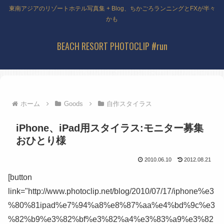
東南アジアのリゾートホテル写真集 + Blog、ちかごろランニングとFXが半々
かも
BEACH RESORT PHOTOCLIP #run
ホーム
Goods
自作スタイラス
iPhone、iPad用スタイラス:モニター募集
おひとり様
2010.06.10
2012.08.21
[button
link="http://www.photoclip.net/blog/2010/07/17/iphone%e3
%80%81ipad%e7%94%a8%e8%87%aa%e4%bd%9c%e3
%82%b9%e3%82%bf%e3%82%a4%e3%83%a9%e3%82