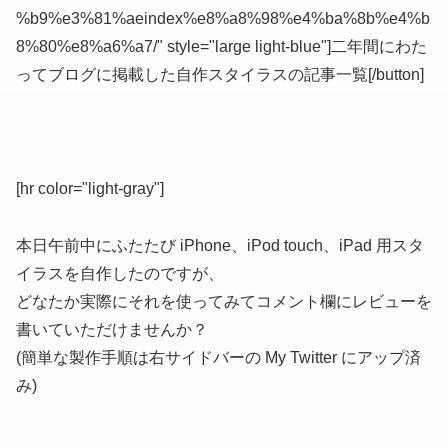
%b9%e3%81%aeindex%e8%a8%98%e4%ba%8b%e4%b
8%80%e8%a6%a7/" style="large light-blue"]二年間にわた
ってブログに掲載した自作スタイラスの記事一覧[/button]
[hr color="light-gray"]
本日午前中にふたたび iPhone、iPod touch、iPad 用スタ
イラスを自作したのですが、
どなたか実際にそれを使ってみてコメント欄にレビューを
書いていただけませんか？
(簡単な製作手順は右サイドバーの My Twitter にアップ済
み)