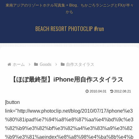
東南アジアのリゾートホテル写真集 + Blog、ちかごろランニングとFXが半々
かも
BEACH RESORT PHOTOCLIP #run
ホーム
Goods
自作スタイラス
【ほぼ最終型】iPhone用自作スタイラス
2010.04.01
2012.08.21
[button
link="http://www.photoclip.net/blog/2010/07/17/iphone%e3
%80%81ipad%e7%94%a8%e8%87%aa%e4%bd%9c%e3
%82%b9%e3%82%bf%e3%82%a4%e3%83%a9%e3%82
%b9%e3%81%aeindex%e8%a8%98%e4%ba%8b%e4%b