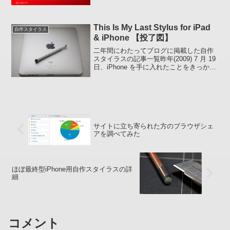
にしておくと現在の心拍数が測定されま
す。追記:ひょっと...
This Is My Last Stylus for iPad
自作スタイラス
& iPhone 【投了図】
二年間にわたってブログに掲載した自作
スタイラスの記事一覧昨年(2009) 7 月 19
日、iPhone を手に入れたことをきっかけ
に、初手カットフィルムホルダーのホコ
リ除去用 静電気除去ブラシの毛から始ま
った 本対局。ムダな手を指さないス...
サイトに立ち寄られた方のブラウザシェ
アを調べてみた
ほぼ最終型iPhone用自作スタイラスの詳
細
コメント