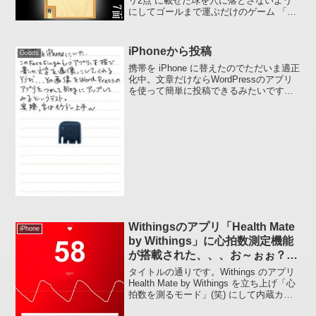
リ2点 に載せた球を穴に落とさないよう
にしてゴールまで運ぶだけのゲーム 「
Labyrinth 」つい最近課題が追加されたの
ですが Level Pack の一番最初にある A-
Typical の...
iPhoneから投稿
Goods
携帯を iPhone に替えたのでただいま適正
化中。文章だけならWordPressのアプリ
を使って簡単に投稿できるみたいです
が、画像を入れてPCで投稿しているよう
に、投稿内の配置を簡単に整える環境を
作るのはけっこう時間が掛かるかも。ア
プリ入...
Withingsのアプリ「Health Mate
iPhone
by Withings」に心拍数測定機能
が搭載された、、、お～ぉぉ？ず
っと前からあった？(^_^;)
タイトルの通りです。Withings のアプリ
Health Mate by Withings を立ち上げ「心
拍数を測るモード」(笑) にして内蔵カメ
ラのレンズ部に指先をそっと触れたまま