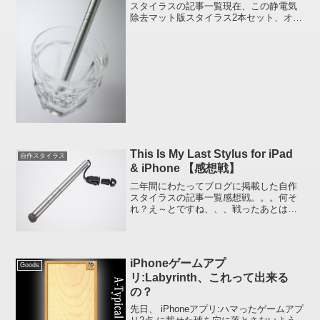
スタイラスの記事一覧現在、この静電気
除去マット版スタイラス2本セット、オー
クション出品中です。» 自作スタイラス
出品2回目» 自作なiPhone、iPad用スタイ
ラス（タッチペン）2本セット - Yaho...
This Is My Last Stylus for iPad
自作スタイラス
& iPhone 【感想戦】
二年間にわたってブログに掲載した自作
スタイラスの記事一覧感想戦。。。何そ
れ？え～とですね、、、戦ったあとは今
後のために研究し合うのですよ。感傷戦
ではないですからねｗ「まだ作っている
んですか？」と、なかばあきれ顔されそ
うな投稿ですがスタイラス...
iPhoneゲームアプ
Goods
リ:Labyrinth、これって出来る
の？
先日、 iPhoneアプリ:ハマったゲームアプ