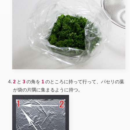
2
と
3
の角を
1
のところに持って行って、パセリの葉
が袋の片隅に集まるように持つ。