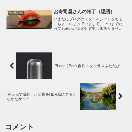
いでもない方向性」 の CM だなぁと思い
つつ観ていましたが 第3話の 「ピーナッ
しば」 と 第5話の 「枝豆しば」 で ...
お寿司屋さんの符丁（隠語）
Food&Drink
いまだにブログのスタイルシートをちょ
こちょこいじっていまして、いつまでた
っても表示が安定せず申し訳ありませ
ん。IE（インターネットエクスプローラ
ー）で小さいウィンドウで開いたのちウ
ィンドウを拡げると、記事スペースが横
にずれてしまっていたのも...
iPhone (iPad) 自作スタイラスふたたび
iPhoneで撮影した写真をHDR風にすると
なかなかイイ
コメント