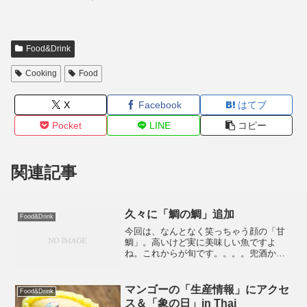
Food&Drink
Cooking
Food
X
Facebook
はてブ
Pocket
LINE
コピー
関連記事
久々に「鯛の鯛」追加
Food&Drink
今回は、なんとなく笑っちゃう顔の「甘
鯛」。高いけど実に美味しい魚ですよ
ね。これからが旬です。。。。兜酒か
ぁ、飲んでみたいなぁ。 「鯛の鯛」写真
集
マンゴーの「生産情報」にアクセ
Food&Drink
ス＆「象の日」in Thai