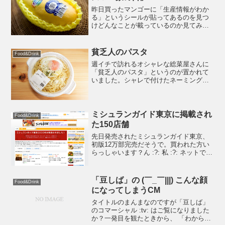
昨日買ったマンゴーに「生産情報がわか
る」というシールが貼ってあるのを見つ
けどんなことが載っているのか見てみた
かったのでさっそくアクセスしてみまし
た。最初、「生産情報」という言葉しか
目に入らずQRコードを読み取って携帯で
貧乏人のパスタ
Food&Drink
アクセスしたのですが、...
週イチで訪れるオシャレな総菜屋さんに
「貧乏人のパスタ」というのが置かれて
いました。シャレで付けたネーミングな
のかなと思っていたのですが「Spaghetti
del poverello」という名のパスタ料理なん
ですね。知りませんでした。ググっ...
ミシュランガイド東京に掲載され
Food&Drink
た150店舗
先日発売されたミシュランガイド東京、
初版12万部完売だそうで。買われた方い
らっしゃいます？ん :?: 私 :?: ネットで調
べればいいでしょ(笑)と言うわけで、ネッ
トで調べてみました :thumb-up:
「豆しば」の (￣_￣|||) こんな顔
Food&Drink
になってしまうCM
タイトルのまんまなのですが「豆しば」
のコマーシャル :tv: はご覧になりました
か？一発目を観たときから、 「わからな