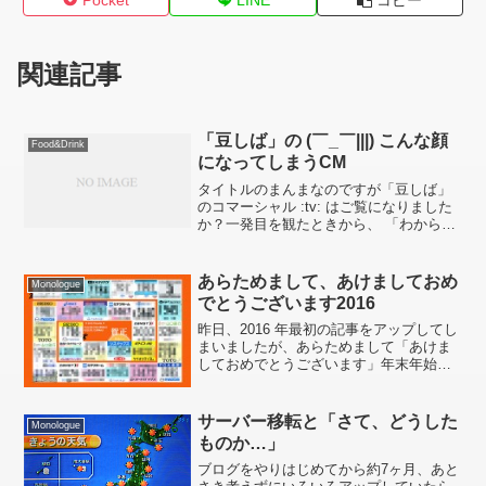
関連記事
「豆しば」の (￣_￣|||) こんな顔
Food&Drink
になってしまうCM
タイトルのまんまなのですが「豆しば」
のコマーシャル :tv: はご覧になりました
か？一発目を観たときから、 「わからな
いでもない方向性」 の CM だなぁと思い
つつ観ていましたが 第3話の 「ピーナッ
しば」 と 第5話の 「枝豆しば」 で ...
あらためまして、あけましておめ
Monologue
でとうございます2016
昨日、2016 年最初の記事をアップしてし
まいましたが、あらためまして「あけま
しておめでとうございます」年末年始の
リゾート (=合宿^^;) に関してはのちほど
アップするとして、前回 (2004 年) 申年の
年賀状で使った画像を発見しました...
サーバー移転と「さて、どうした
Monologue
ものか…」
ブログをやりはじめてから約7ヶ月、あと