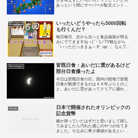
さき考えずにいろいろアップしていたら
あっという間にサーバーが駄文エントリ
ーと写真でアップアップとなってきまし
た(苦笑)GWも控えていますし、容量をイ
ッキに拡大するため今月中にサーバー移
いったいどうやったら5000回転
転を行う予定です（...
Monologue
も行くんだ？
毎日毎日、次から次へと食品偽装が明る
みにでてきますねヽ( ´ｰ`)ノTV観ながら
「いっただっきまぁ～す :up: 」 なんて言
って、まさに食べようとしたその瞬間
「箸でつまんだ今夜のおかず、偽装発
覚！」 なんてニュースが流れた日にゃ、
皆既日食：あいだに雲があるけど
目もあ...
Monologue
部分日食撮ったよ
今日は皆既日食の日。国内の陸地で皆既
日食が観測できるのは４６年ぶりとのこ
と。あいだに雲があってクリアに撮れな
かったのが残念。 まっ、いいか :hare: 「
月 」 って書いて載せたら 、「 ふ～ん月
か 」 って写真だなｗ
日本で開催されたオリンピックの
Goods
記念貨幣
確か持っていたはずだと思いまして探し
てみましたら汚れた感じのやつが出てき
ました。ちなみに希少価値があるという
ものではありません。日本開催のオリン