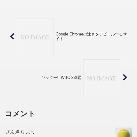
ピックの記念貨幣（東京・札幌・長野）
手前が東京オリンピック、左上が長野オ
リンピック、右上が札幌オ...
Google Chromeの速さをアピールするサ
イト
ヤッター!! WBC 2連覇
コメント
さんきち
より: