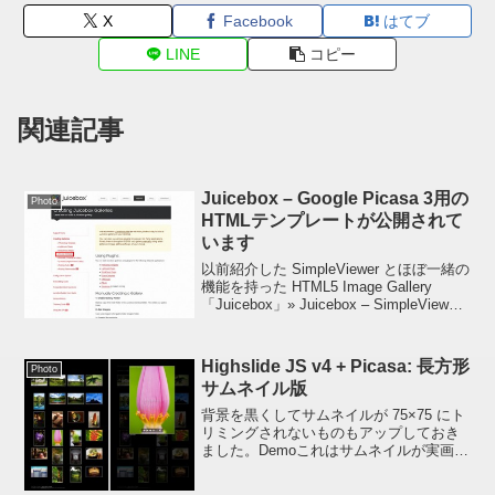
X
Facebook
はてブ
LINE
コピー
関連記事
Juicebox – Google Picasa 3用の
Photo
HTMLテンプレートが公開されて
います
以前紹介した SimpleViewer とほぼ一緒の
機能を持った HTML5 Image Gallery
「Juicebox」» Juicebox – SimpleViewer
と見た目ほぼ一緒のHTML5 Image
GalleryWord...
Highslide JS v4 + Picasa: 長方形
Photo
サムネイル版
背景を黒くしてサムネイルが 75×75 にト
リミングされないものもアップしておき
ました。Demoこれはサムネイルが実画像
表示なのでカスタマイズしやすくなって
います。ファイルをダウンロードして解