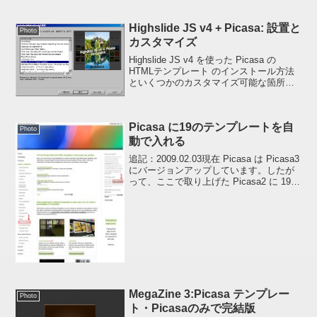
凍し生成されたフォルダごと Picasa の
te...
Highslide JS v4 + Picasa: 設置と
Photo
カスタマイズ
Highslide JS v4 を使った Picasa の
HTMLテンプレート のインストール方法
といくつかのカスタマイズ可能な箇所に
ついて簡単に説明しておきます。Demo関
連した投稿 Highslide JS v4でPicasaテン
プレ...
Picasa に19のテンプレートを自
Photo
動で入れる
追記：2009.02.03現在 Picasa は Picasa3
にバージョンアップしています。したが
って、ここで取り上げた Picasa2 に 19の
テンプレートを自動で入れるインストー
ルプログラムは実行してもテンプレート
がインストールさ...
MegaZine 3:Picasa テンプレー
Photo
ト・Picasaのみで完結版