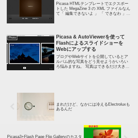
Picasa HTMLテンプレートでエクスポー
トした MegaZine 3 の XML ファイルなん
て「 編集できないよ 」 「 できなわ 」
「 できないでちゅー 」 という方のため
に 『 エクスポートされたフォルダをアッ
プするだけでどう...
Picasa & AutoViewerを使って
Photo
Flashによるスライドショーを
Webにアップする
ブログやWebサイトを公開しているとア
ルバム的な写真をどう見せようかいろい
ろ悩みますね。 写真はできるだけ大き
く、さらに見ていただく方のウィンドウ
サイズにフィットし、なおかつ自動再
生、キャプション、キーボードによる操
作など、要求したいことを...
まれだけど、なかには冷えるElectroluxも
あるんだ
Picasa3+Flash Page Flip Galleryのカスタ