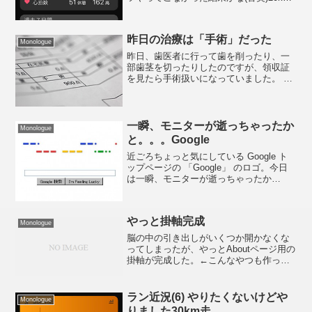
過ぎたところでガクッと落ちてそのまま
復活せず終わってしまいました。落ちて
終わるとスカッとしないですね。目標下
昨日の治療は「手術」だった
げて平均ペ...
Monologue
昨日、歯医者に行って歯を削ったり、一
部歯茎を切ったりしたのですが、領収証
を見たら手術扱いになっていました。 削
られ削る一日 （昨日の投稿）いままで歯
を削って「手術」の欄に点数が付いてい
たことはないのですが、どうしてでしょ
うね。歯茎を切ったか...
一瞬、モニターが逝っちゃったか
Monologue
と。。。Google
近ごろちょっと気にしている Google ト
ップページの 「Google」 のロゴ。今日
は一瞬、モニターが逝っちゃったか
と。。。4 月 27 日はサミュエル・モール
スの誕生日だそうです。Google : ふ～
ん、モールス符号だと 「Goog...
やっと掛軸完成
Monologue
脳の中の引き出しがいくつか開かなくな
ってしまったが、やっとAboutページ用の
掛軸が完成した。←こんなやつも作って
みたのだがなんかピンとこなくて。しか
し、意味のないエントリーいっぱいしち
ゃったな。当初は削除しようと思ってい
ラン近況(6) やりたくないけどや
Monologue
たけど、どうせだか...
りました30km走