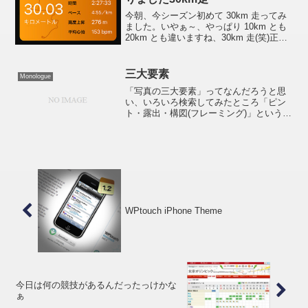
今朝、今シーズン初めて 30km 走ってみ
ました。いやぁ～、やっぱり 10km とも
20km とも違いますね、30km 走(笑)正直
なところ、このあとプラス 12.195km 走
れる気がしません。一週間あけて、もう
一発やらないとダメですね...
三大要素
Monologue
「写真の三大要素」ってなんだろうと思
い、いろいろ検索してみたところ「ピン
ト・露出・構図(フレーミング)」というの
が本筋のようでした。ん？実は。。。今
まで知りませんでした(＾＾;)あははは三
大要素を知っていても写真は撮れないっ
すからね(逃げ口...
WPtouch iPhone Theme
今日は何の競技があるんだったっけかな
ぁ