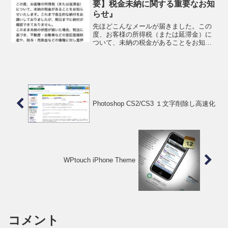
要】税金未納に関する重要なお知
らせ』
先ほどこんなメールが届きました。この
度、お客様の所得税（または延滞金）に
ついて、未納の税金があることをお知ら
せいたします。これまで自主的な納付を
お願いしておりましたが、期日までに納
付が確認できておりません。このまま未
納の状態が続いた場合、税...
Photoshop CS2/CS3 １文字削除し高速化
WPtouch iPhone Theme
コメント