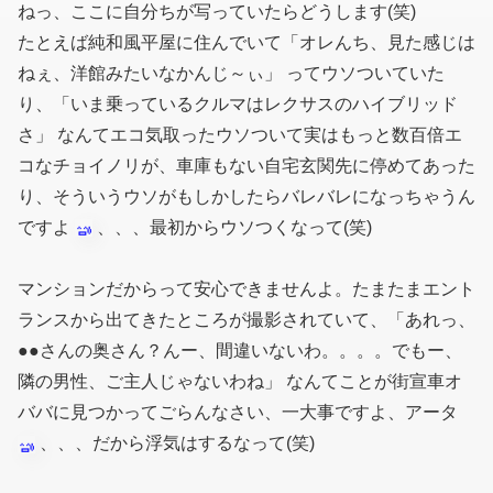
ねっ、ここに自分ちが写っていたらどうします(笑)
たとえば純和風平屋に住んでいて「オレんち、見た感じは
ねぇ、洋館みたいなかんじ～ぃ」 ってウソついていた
り、「いま乗っているクルマはレクサスのハイブリッド
さ」 なんてエコ気取ったウソついて実はもっと数百倍エ
コなチョイノリが、車庫もない自宅玄関先に停めてあった
り、そういうウソがもしかしたらバレバレになっちゃうん
ですよ
、、、最初からウソつくなって(笑)
マンションだからって安心できませんよ。たまたまエント
ランスから出てきたところが撮影されていて、「あれっ、
●●さんの奥さん？んー、間違いないわ。。。。でもー、
隣の男性、ご主人じゃないわね」 なんてことが街宣車オ
ババに見つかってごらんなさい、一大事ですよ、アータ
、、、だから浮気はするなって(笑)