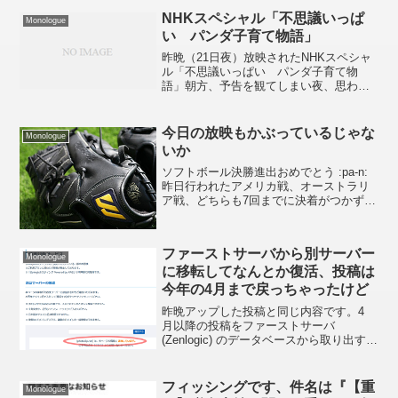
でエントリーがテキストだけではなんだ
NHKスペシャル「不思議いっぱ
Monologue
かなぁと言う感じですが。...
い パンダ子育て物語」
昨晩（21日夜）放映されたNHKスペシャ
ル「不思議いっぱい パンダ子育て物
語」朝方、予告を観てしまい夜、思わず
TVの前に座ってしまいました。パンダっ
てどうしてあんなにかわいいんですか
ね。「パンダ保育園」で子パンダがTVカ
今日の放映もかぶっているじゃな
Monologue
メラに向かって一匹、...
いか
ソフトボール決勝進出おめでとう :pa-n:
昨日行われたアメリカ戦、オーストラリ
ア戦、どちらも7回までに決着がつかずタ
イブレーカーに突入。どちらも実にタフ
な試合で観ているこっちもハラハラドキ
ドキでありました。解説の宇津木元ソフ
ファーストサーバから別サーバー
トボール監督...
Monologue
に移転してなんとか復活、投稿は
今年の4月まで戻っちゃったけど
昨晩アップした投稿と同じ内容です。4
月以降の投稿をファーストサーバ
(Zenlogic) のデータベースから取り出すこ
とができたので再構築しました。Feed リ
ーダー等で二回配信されてしまった方、
ゴメンナサイ。--- 以下、昨晩の投稿 -...
フィッシングです、件名は『【重
Monologue