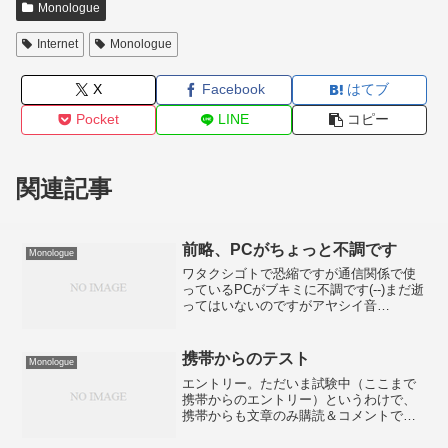
Monologue
Internet
Monologue
X
Facebook
はてブ
Pocket
LINE
コピー
関連記事
前略、PCがちょっと不調です
Monologue
ワタクシゴトで恐縮ですが通信関係で使
っているPCがブキミに不調です(--)まだ逝
ってはいないのですがアヤシイ音
が。。。おそるおそるバックアップを取
りながらただいまどうしたものかと思案
中です。実は野望(＾＾;)に向かっていろ
携帯からのテスト
Monologue
いろ作業中だったの...
エントリー。ただいま試験中（ここまで
携帯からのエントリー）というわけで、
携帯からも文章のみ購読＆コメントでき
るようにしました。もっとも、「まずは
写真ありき」のブログを目指しているの