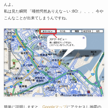
んよ。
私は見た瞬間 「唖然愕然ありえな～い :8O: 」 、、、今や
こんなことが出来てしまうんですね。
簡単に説明しますと、
Googleマップ
にアクセスし地図の