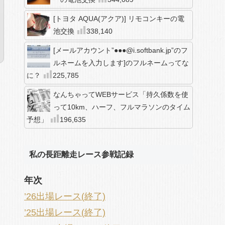
[トヨタ AQUA(アクア)] リモコンキーの電
池交換
338,140
[メールアカウント”●●●@i.softbank.jp”のフ
ルネームを入力します]のフルネームってな
に？
225,785
なんちゃってWEBサービス「持久係数を使
って10km、ハーフ、フルマラソンのタイム
予想」
196,635
私の長距離走レース参戦記録
年次
’26出場レース(終了)
’25出場レース(終了)