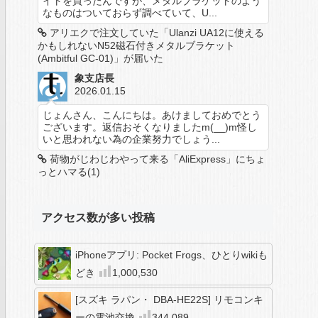
イトを買ったんですが、メタルブラケットのよう
なものはついておらず調べていて、U...
アリエクで注文していた「Ulanzi UA12に使える
かもしれないN52磁石付きメタルブラケット
(Ambitful GC-01)」が届いた
象支店長
2026.01.15
じょんさん、こんにちは。あけましておめでとう
ございます。返信おそくなりましたm(__)m怪し
いと思われない為の企業努力でしょう...
荷物がじわじわやって来る「AliExpress」にちょ
っとハマる(1)
アクセス数が多い投稿
iPhoneアプリ: Pocket Frogs、ひとりwikiも
どき
1,000,530
[スズキ ラパン・ DBA-HE22S] リモコンキ
ーの電池交換
344,089