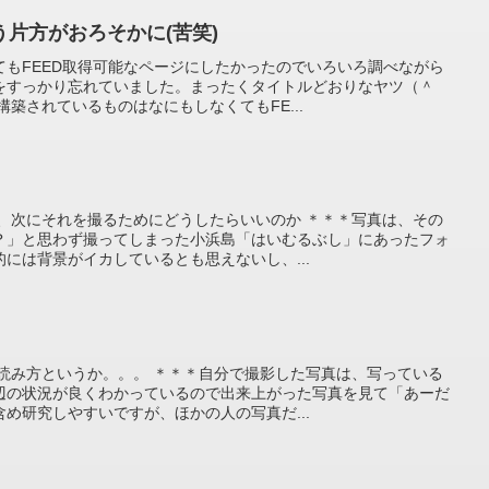
片方がおろそかに(苦笑)
てもFEED取得可能なページにしたかったのでいろいろ調べながら
をすっかり忘れていました。まったくタイトルどおりなヤツ（＾
構築されているものはなにもしなくてもFE...
か、次にそれを撮るためにどうしたらいいのか ＊＊＊写真は、その
？」と思わず撮ってしまった小浜島「はいむるぶし」にあったフォ
には背景がイカしているとも思えないし、...
、読み方というか。。。 ＊＊＊自分で撮影した写真は、写っている
辺の状況が良くわかっているので出来上がった写真を見て「あーだ
め研究しやすいですが、ほかの人の写真だ...