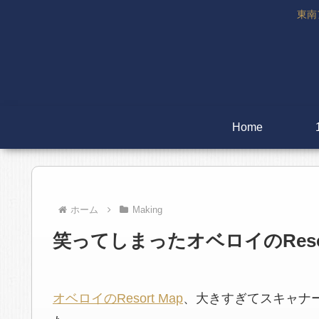
東南
Home
ホーム
Making
笑ってしまったオベロイのResor
オベロイのResort Map
、大きすぎてスキャナ