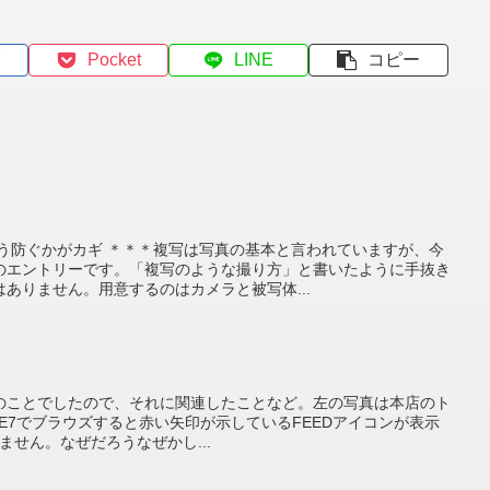
Pocket
LINE
コピー
どう防ぐかがカギ ＊＊＊複写は写真の基本と言われていますが、今
のエントリーです。「複写のような撮り方」と書いたように手抜き
ありません。用意するのはカメラと被写体...
のことでしたので、それに関連したことなど。左の写真は本店のト
xやIE7でブラウズすると赤い矢印が示しているFEEDアイコンが表示
ません。なぜだろうなぜかし...