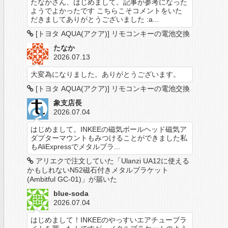
たなかさん、はじめまして。記事が参考になった
ようでよかったです こちらこそコメントをいた
だきましてありがとうございました :a...
[トヨタ AQUA(アクア)] リモコンキーの電池交換
たなか
2026.07.13
大変為になりました。ありがとうございます。
[トヨタ AQUA(アクア)] リモコンキーの電池交換
象支店長
2026.07.04
はじめまして。INKEEの磁気ボールヘッド磁気ア
ダプターマウントもみつけることができました私
もAliExpressでメタルブラ...
アリエクで注文していた「Ulanzi UA12に使える
かもしれないN52磁石付きメタルブラケット
(Ambitful GC-01)」が届いた
blue-soda
2026.07.04
はじめまして！INKEEのやっすいエアチューブラ