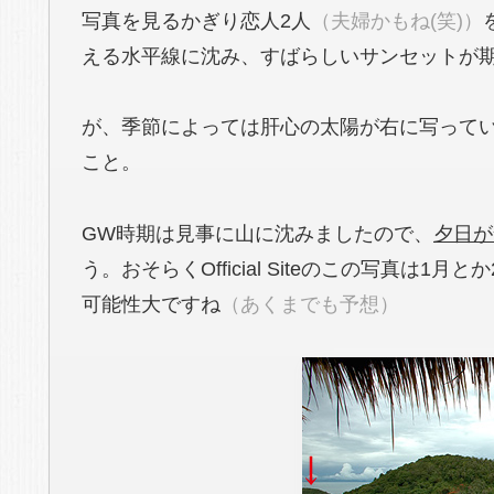
写真を見るかぎり恋人2人
（夫婦かもね(笑)）
える水平線に沈み、すばらしいサンセットが
が、季節によっては肝心の太陽が右に写って
こと。
GW時期は見事に山に沈みましたので、
夕日が
う。おそらくOfficial Siteのこの写真は
可能性大ですね
（あくまでも予想）