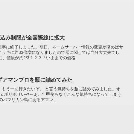
ち込み制限が全国際線に拡大
無事に終了しました。明日、ネームサーバー情報の変更が済めばサ
イッキに約33倍増になりましたので器に関しては当分大丈夫でし
、値段が約2/3？？？「いままでの価格...
ずアマンプロを瓶に詰めてみた
「もう一回行きたいぞ」 と言う気持ちを瓶に詰めてみました。オ
ipori: ポリポリいや～ぁ、年甲斐もなくこんな気持ちになってしまう
のパマリカン島にあるアマン...