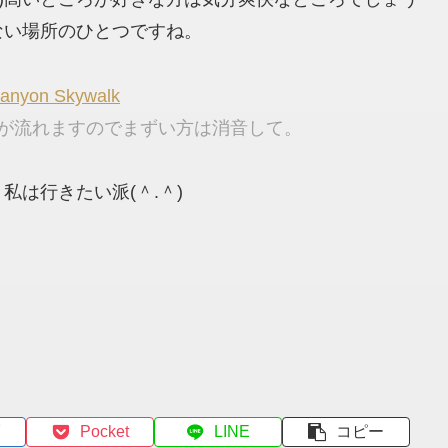
ない場所のひとつですね。
anyon Skywalk
楽が流れますのでまずい方は消音して。
は行きたい派(＾.＾)
Pocket
LINE
コピー