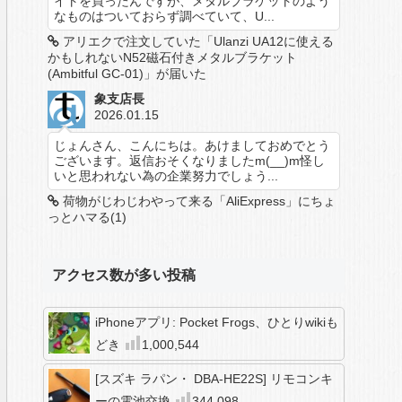
イトを買ったんですが、メタルブラケットのよう
なものはついておらず調べていて、U...
アリエクで注文していた「Ulanzi UA12に使える
かもしれないN52磁石付きメタルブラケット
(Ambitful GC-01)」が届いた
象支店長
2026.01.15
じょんさん、こんにちは。あけましておめでとう
ございます。返信おそくなりましたm(__)m怪し
いと思われない為の企業努力でしょう...
荷物がじわじわやって来る「AliExpress」にちょ
っとハマる(1)
アクセス数が多い投稿
iPhoneアプリ: Pocket Frogs、ひとりwikiも
どき
1,000,544
[スズキ ラパン・ DBA-HE22S] リモコンキ
ーの電池交換
344,098