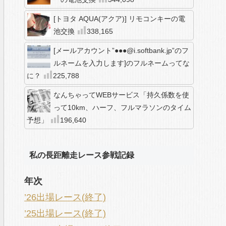
[トヨタ AQUA(アクア)] リモコンキーの電
池交換
338,165
[メールアカウント”●●●@i.softbank.jp”のフ
ルネームを入力します]のフルネームってな
に？
225,788
なんちゃってWEBサービス「持久係数を使
って10km、ハーフ、フルマラソンのタイム
予想」
196,640
私の長距離走レース参戦記録
年次
’26出場レース(終了)
’25出場レース(終了)