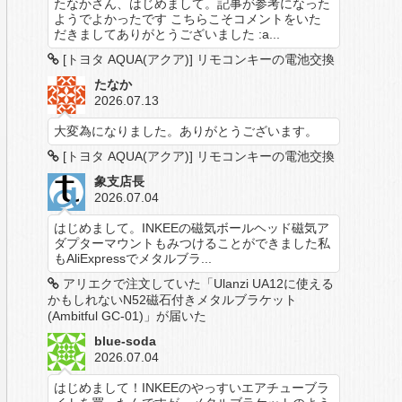
たなかさん、はじめまして。記事が参考になった
ようでよかったです こちらこそコメントをいた
だきましてありがとうございました :a...
[トヨタ AQUA(アクア)] リモコンキーの電池交換
たなか
2026.07.13
大変為になりました。ありがとうございます。
[トヨタ AQUA(アクア)] リモコンキーの電池交換
象支店長
2026.07.04
はじめまして。INKEEの磁気ボールヘッド磁気ア
ダプターマウントもみつけることができました私
もAliExpressでメタルブラ...
アリエクで注文していた「Ulanzi UA12に使える
かもしれないN52磁石付きメタルブラケット
(Ambitful GC-01)」が届いた
blue-soda
2026.07.04
はじめまして！INKEEのやっすいエアチューブラ