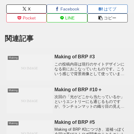
X
Facebook
はてブ
Pocket
LINE
コピー
関連記事
Making of BRP #3
Making
この投稿内容は現行のサイトデザインに
なる前におこなっていたものです。こう
いう感じで背景画像として使っていまし
た。_/_/_/ ここから投稿本文 _/_/_/新規に
ホテルを掲載するとき、毎回アタマを悩
ませるもののひとつにトップページの背
Making of BRP #10＋
Making
景画像...
次回の「光がどこから当たっているか」
というエントリーにも通じるものです
が、ランチョンマットの織り目の見え方
やスプーンのくぼんだところの凹み感を
比較してください。写真を比較するには
それぞれの写真をクリックしドラッグし
Making of BRP #5
Making
て横一列に並べるとわかりや...
Making of BRP #2につづき、追補っぽく