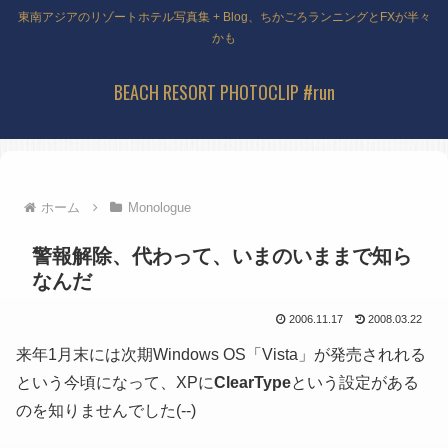
東南アジアのリゾートホテル写真集 + Blog、ちかごろランニングとFXが半々
かも
BEACH RESORT PHOTOCLIP #run
ホーム
Monologue
警報解除、代わって、いまのいままで知ら
なんだ
2006.11.17
2008.03.22
来年1月末には次期Windows OS「Vista」が発売されれる
という今頃になって、XPに
ClearType
という設定がある
のを知りませんでした(--)