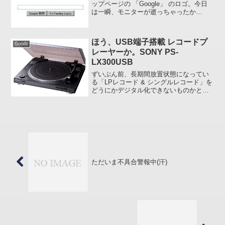
ップページの 「Google」 のロゴ。今日
は一瞬、モニターが逝っちゃったか
と。。。4 月 27 日はサミュエル・モール
スの誕生日だそうです。Google : ふ～
ん、モールス符号だと 「Goog...
ほう、USB端子搭載 レコードプ
Goods
レーヤーか。SONY PS-
LX300USB
ずいぶん前、長期間放置状態になってい
る「LPレコード & シングルレコード」を
どうにかデジタル化できないものかと検
索したことがあるのですが、いざやろう
と思うとなかなか手間が掛かるようで、
その欲求自体もレコード同様、長期間放
置状態になっていま...
ただいま不具合警報中(汗)