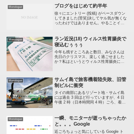
のはプロ野球選手にとって思い入れのあ
ブログをはじめて約半年
るものなのですね。そ...
Monologue
徐々にエントリー (投稿) がペースダウン
してきました(苦笑)決してヤル気が無くな
ったわけではありません。やることイッ
パイでなかなかブログまで手が回らない
んです(言い訳&汗)ちなみに事故に会った
としか思えない「短髪」状態 にもずいぶ
ラン近況(18) ウィルス性胃腸炎で
Monologue
ん慣れま...
寝込むぅぅぅ
今年も残すところあと数日、みなさんは
先日のクリスマス、楽しく過ごせました
か？私はというとウィルス性胃腸炎にな
ってしまいました、うぅぅ。何が原因で
なったのかはハッキリしていないのです
が、たぶん、23 日にデパートで買ったい
サムイ島で旅客機着陸失敗、旧管
くつかの惣菜のどれか...
Monologue
制ビルに衝突
タイの南部にあるリゾート地・サムイ島
には過去 3 回ほど行っていますが、4 日
午後 2 時（日本時間同 4 時）ごろ、着陸
後滑走路を逸脱した旅客機が旧管制ビル
に衝突したようです。。。。確か 2～3 年
前に空港が新しくなったんですよね。私
一瞬、モニターが逝っちゃったか
Monologue
が利...
と。。。Google
近ごろちょっと気にしている Google ト