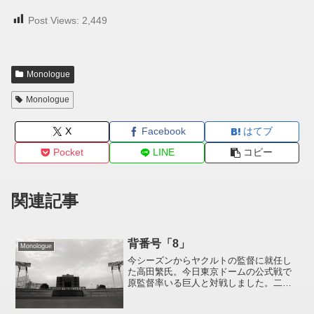
Post Views:
2,449
Monologue
Monologue
X
Facebook
はてブ
Pocket
LINE
コピー
関連記事
背番号「8」
Monologue
今シーズンからヤクルトの監督に就任し
た高田繁氏。今日東京ドームの公式戦で
原監督率いる巨人と対戦しました。二人
とも今の背番号は「88」現役時代は？と
いうと二人とも巨人で「8」背番号という