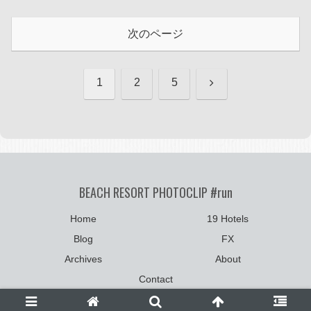
次のページ
次
1
2
5
へ
BEACH RESORT PHOTOCLIP #run
Home
19 Hotels
Blog
FX
Archives
About
Contact
©2004-2025
photoclip.net
:: All Rights Reserved.