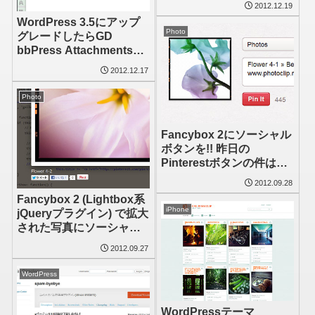
2012.12.19
WordPress 3.5にアップ
Photo
グレードしたらGD
bbPress Attachmentsの
管理画面が消えた
2012.12.17
Photo
Fancybox 2にソーシャル
ボタンを!! 昨日の
Pinterestボタンの件は解
決、、、したと思う
2012.09.28
Fancybox 2 (Lightbox系
iPhone
jQueryプラグイン) で拡大
された写真にソーシャル
ボタンを追加してみまし
2012.09.27
た
WordPress
WordPressテーマ