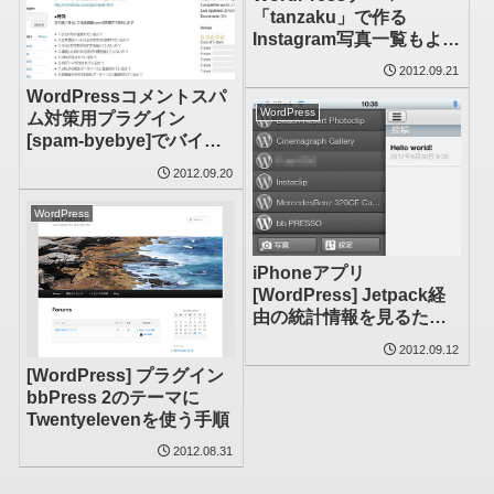
「tanzaku」で作る
Instagram写真一覧もよか
ったけど「Sampression
2012.09.21
Lite」というテーマもなか
WordPressコメントスパ
なかイイよ
WordPress
ム対策用プラグイン
[spam-byebye]でバイバ
イ英語スパム
2012.09.20
WordPress
iPhoneアプリ
[WordPress] Jetpack経
由の統計情報を見るため
の設定がちょっと面倒
2012.09.12
[WordPress] プラグイン
bbPress 2のテーマに
Twentyelevenを使う手順
2012.08.31