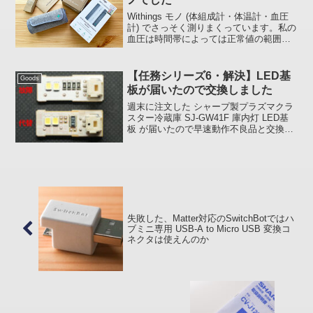
Withings モノ (体組成計・体温計・血圧
計) でさっそく測りまくっています。私の
血圧は時間帯によっては正常値の範囲内
に収まっている時もあるようですが下が
高い傾向にあるようです。健診の時の数
値とほとんど一緒ですね。起床後トイレ
【任務シリーズ6・解決】LED基
Goods
に行き、...
板が届いたので交換しました
週末に注文した シャープ製プラズマクラ
スター冷蔵庫 SJ-GW41F 庫内灯 LED基
板 が届いたので早速動作不良品と交換し
てみました。無事点灯!!動作不良品(上)と
代替品(下)の写真を載せておきます。パー
ツ入手、交換作業自体とても簡単なの...
失敗した、Matter対応のSwitchBotではハ
ブミニ専用 USB-A to Micro USB 変換コ
ネクタは使えんのか