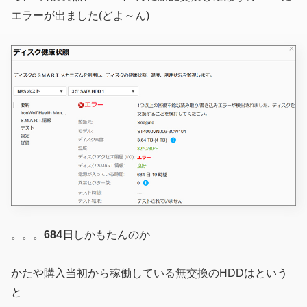
エラーが出ました(どよ～ん)
。。。
684日
しかもたんのか
かたや購入当初から稼働している無交換のHDDはという
と