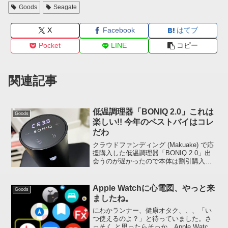
Goods
Seagate
X
Facebook
はてブ
Pocket
LINE
コピー
関連記事
低温調理器「BONIQ 2.0」これは
Goods
楽しい!! 今年のベストバイはコレ
だわ
クラウドファンディング (Makuake) で応
援購入した低温調理器「BONIQ 2.0」出
会うのが遅かったので本体は割引購入で
きませんでしたが、6,540 円相当の専用
アクセサリーが本体と一緒に先週前半、
納品されました。低温調理器について...
Apple Watchに心電図、やっと来
Goods
ましたね。
にわかランナー、健康オタク、、、「い
つ使えるのよ？」と待っていました。さ
っそく と思ったらそっか、Apple Watch