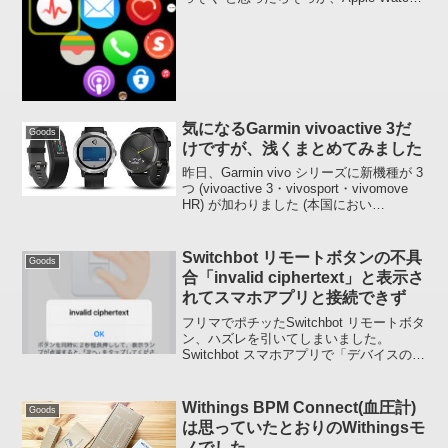
もか。。。はよはよ(^_^;)Apple Watch ア
ップデート完了すみっこにアイコン発
見。。。タップまた iPho...
気になるGarmin vivoactive 3だ
Goods
けですが、浅くまとめてみました
昨日、Garmin vivo シリーズに新機種が 3
つ (vivoactive 3・vivosport・vivomove
HR) が加わりました (本国におい
て)2018.1.20 追記:2018 年 1 月 25 日発売
開始です。3 つ...
Switchbot リモートボタンの不具
Goods
合「invalid ciphertext」と表示さ
れてスマホアプリと接続できず
フリマでポチッたSwitchbot リモートボタ
ン、ハズレを引いてしまいました。
Switchbot スマホアプリで「デバイスの追
加」を行おうとすると接続を試みる段階
で「invalid ciphertext」というポップアッ
プ画面が表示されて...
Withings BPM Connect(血圧計)
Goods
は思っていたとおりのWithingsモ
ノでした