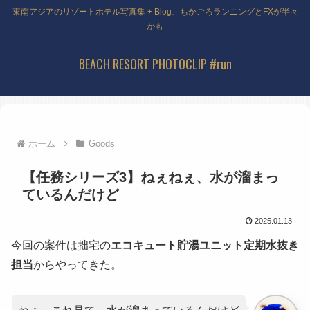
東南アジアのリゾートホテル写真集 + Blog、ちかごろランニングとFXが半々
かも
BEACH RESORT PHOTOCLIP #run
ホーム
Goods
【任務シリーズ3】ねぇねぇ、水が溜まっ
ているんだけど
2025.01.13
今回の案件は拙宅の
エコキュート貯湯ユニット定期水抜き
担当
からやってきた。