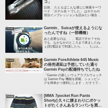
コ」
以前、 たとえばこんな感じに検索キーワ
ード 「ホテル名 + でした」 はホテルの
宿泊インプレッションを読みたい場合 な
かなか的を得たキーワードなんじゃない
かということを 検索エンジンから私の
WEBサイトに立ち寄られた方の検索キー
Garmin、Suicaが使えるようにな
Goods
ワード に書...
ったんですね（一部機種）
あと必要なのは、、、電話ですか？それ
でも、なかなかのところまで来ましたね
ぇ(笑)電話まで到達したら、、、たぶん買
うと思います、価格にもよりますが。対
応機種もまだ一部のようですし、今から
ランニング GPS ウオッチとして Garmin
Garmin ForeAthlete 645 Music
Goods
を購入...
の発売遅延は予想していた通り
Garmin Payの配備待ちでしたね
「Garmin の新しいウェアラブルウォッチ
は Garmin Pay 機能を搭載、ショッピン
グを簡単かつ便利にします 」だそうで
す。詳細はこちらのページで。いまのと
ころ対応機種はこのふたつ。(ForeAthlete
645 は 2018 年...
[MMA 7pocket Run Pants
Goods
Shorty] 久々に腰まわりにポケッ
トがたくさんあるランパンを買っ