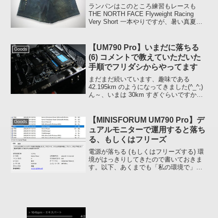
た
ランパンはこのところ練習もレースも
THE NORTH FACE Flyweight Racing
Very Short 一本やりですが、暑い真夏に
向けてモチベーションが低下しないよう
下半身に燃料を投下しました(笑)腰まわり
にポケットがたく...
【UM790 Pro】いまだに落ちる
Goods
(6) コメントで教えていただいた
手順でフリダシからやってます
まだまだ続いています、趣味である
42.195km のようになってきました(^_^;)
ん～、いまは 30km すぎぐらいですかね
UM790Pro の本体内には C (システム)
と D (ストレージ) 二枚の NVMe を取り付
けてあるので...
【MINISFORUM UM790 Pro】デ
Goods
ュアルモニターで運用すると落ち
る、もしくはフリーズ
電源が落ちる (もしくはフリーズする) 環
境がはっきりしてきたので書いておきま
す。以下、あくまでも「私の環境で」と
いうことで。どうやら購入後すぐに行っ
た RAID0 のセットアップがイマイチだっ
たことが原因ではなく、タイトルにもあ
りますが、...