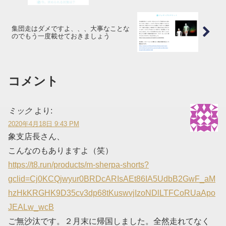
集団走はダメですよ、、、大事なことな
のでもう一度載せておきましょう
コメント
ミック
より:
2020年4月18日 9:43 PM
象支店長さん、
こんなのもありますよ（笑）
https://t8.run/products/m-sherpa-shorts?
gclid=Cj0KCQjwyur0BRDcARIsAEt86IA5UdbB2GwF_aM
hzHkKRGHK9D35cv3dp68tKuswvjIzoNDlLTFCoRUaApo
JEALw_wcB
ご無沙汰です。２月末に帰国しました。全然走れてなく