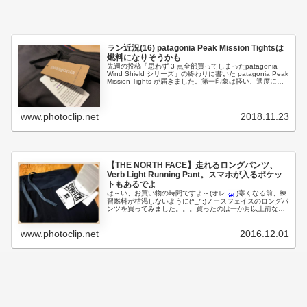
ラン近況(16) patagonia Peak Mission Tightsは
燃料になりそうかも
先週の投稿「思わず 3 点全部買ってしまったpatagonia
Wind Shield シリーズ」の終わりに書いた patagonia Peak
Mission Tights が届きました。第一印象は軽い、適度にタ
イト、肌触り良し、サイズピ...
www.photoclip.net
2018.11.23
【THE NORTH FACE】走れるロングパンツ、
Verb Light Running Pant。スマホが入るポケッ
トもあるでよ
は～い、お買い物の時間ですよ～(オレ
)寒くなる前、練
習燃料が枯渇しないように(^_^;)ノースフェイスのロングパ
ンツを買ってみました。。。買ったのは一か月以上前なん
ですが、何回か走ってからアップしようと思いましてTHE
NOR...
www.photoclip.net
2016.12.01