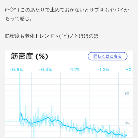
(^◇^;) このあたりで止めておかないとサブ 4 もヤバイか
もって感じ。
筋密度も老化トレンドヽ( ´ｰ`)ノとほほのほ