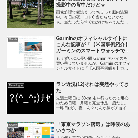
撮影中の背中だけどｗ
画像処理で煮詰まってちょっと脳内逃避
中。今日の夜、ロト6 当たらないかな
ぁ。当たったらすぐ出かけちゃうんだけ
どなぁ。ちょっと妄想中 :poripori: 上の写
真を撮影している時に写真を撮っていた
だきました。。。。毎週末のウォーキン
Garminのオフィシャルサイトに
Goods
グのおか...
こんな記事が「【米国事例紹介】
ガーミンのスマートウォッチでコ
ロナウイルス感染症が早期発見で
もうずいぶん長い間 Garmin デバイスを
きる？」
買い替えていませんが、Garmin のオフィ
シャルサイトに「【米国事例紹介】ガー
ミンのスマートウォッチでコロナウイル
ス感染症が早期発見できる？」という記
事がアップされていました。読んでみた
ラン近況(12)それは突然やってき
Monologue
ら「スマ...
た
先週土曜日に 30km 走を行ったので用心
のため日曜、月曜と完全休足、歳だし。
一昨日(火)、夜「ん？なんか膝がチョイ痛
い感じ？右膝いままで痛くなったこと一
度もないよなぁ」昨日(水)、朝、朝ラン
「走ると大丈夫？走れるじゃん。」途中
「東京マラソン落選」は時候のあ
Sports
400m ...
いさつか
「今年も落選の季節になりましたね