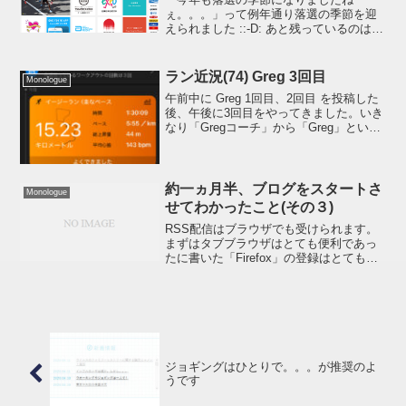
ぇ。。。」って例年通り落選の季節を迎
えられました ::-D: あと残っているのは
「北九州」の当落待ちと「さが桜」のエ
ントリーだけ(予定)東京マラソン、何年前
からエントリーしてたのか調べてみたら
ラン近況(74) Greg 3回目
Monologue
今年で 4 回目...
午前中に Greg 1回目、2回目 を投稿した
後、午後に3回目をやってきました。いき
なり「Gregコーチ」から「Greg」という
呼び捨てになっていますが、おそらく私
よりかなり年下なのでここからは
「Greg」で許してもらいましょう。Hi
～、G...
約一ヵ月半、ブログをスタートさ
Monologue
せてわかったこと(その３)
RSS配信はブラウザでも受けられます。
まずはタブブラウザはとても便利であっ
たに書いた「Firefox」の登録はとても簡
単！RSS配信しているサイトはアドレス
バーにFEEDのアイコンが表示されるので
そのアイコン1（上）をクリックして保存
場所を...
ジョギングはひとりで。。。が推奨のよ
うです