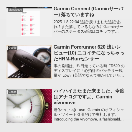
Garmin Connect (Garminサーバ
Monologue
ー) 落ちていますね
2025.1.8 22:04 追記:戻りました追記:あ
れ？また落ちているちなみにGarminサー
バーのステータス確認はコチラです
Garminサーバー、落ちていますね。また
やれれてしまったとか？、、、わからん
ですけどGreg 5回目 書いてい...
Garmin Forerunner 620 浅いレ
Goods
ビュー(10) ニコイチになっちゃっ
たHRM-Runセンサー
事の発端は、昨日走っている時 FR620 の
ディスプレイに「心拍計のバッテリー残
量が Low」(英語でなんて書かれていたか
失念) というアラートが数回表示されたか
らです。FR620 に同梱されていた心拍計
は購入してから 3 時間ぐらいしか使...
ハイハイまたまた来ました、今度
Goods
はアナログですよ、Garmin
vívomove
連休中につき :ase: Garmin のオフィシャ
ル・ツイート引用だけで失礼します。
Introducing the vívomove, a fashionable
analog watch that tracks your steps! ...