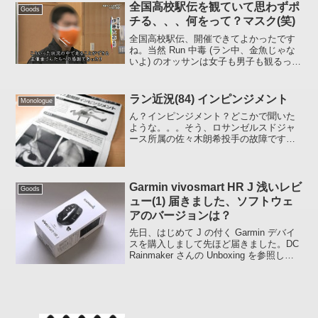
全国高校駅伝を観ていて思わずポ
Goods
チる、、、何をって？マスク(笑)
全国高校駅伝、開催できてよかったです
ね。当然 Run 中毒 (ラン中、金魚じゃな
いよ) のオッサンは女子も男子も観るっ
す。でも見ているところがちょっと違
う、、、「今どきの高校高速ランナーは
どんなマスク着けとるん？」(笑)いちおう
ラン近況(84) インピンジメント
Monologue
どんな Ga...
ん？インピンジメント？どこかで聞いた
ような。。。そう、ロサンゼルスドジャ
ース所属の佐々木朗希投手の故障です
ね。。。。先週、私も箇所は違いますが
「股関節インピンジメント」という診断
結果を告げられました(ゑっ)やるじゃん
(苦笑) 使いすぎ？ｗい...
Garmin vivosmart HR J 浅いレビ
Goods
ュー(1) 届きました、ソフトウェ
アのバージョンは？
先日、はじめて J の付く Garmin デバイ
スを購入しまして先ほど届きました。DC
Rainmaker さんの Unboxing を参照した
ところ vivosmart HR (英語版) と
vivosmart HR J はパッケージが違...