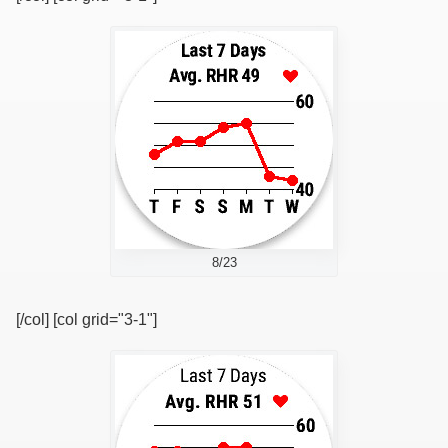
8/23
[/col] [col grid="3-1"]