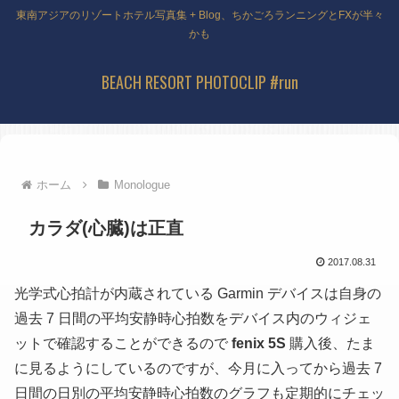
東南アジアのリゾートホテル写真集 + Blog、ちかごろランニングとFXが半々
かも
BEACH RESORT PHOTOCLIP #run
ホーム
Monologue
カラダ(心臓)は正直
2017.08.31
光学式心拍計が内蔵されている Garmin デバイスは自身の
過去 7 日間の平均安静時心拍数をデバイス内のウィジェ
ットで確認することができるので
fenix 5S
購入後、たま
に見るようにしているのですが、今月に入ってから過去 7
日間の日別の平均安静時心拍数のグラフも定期的にチェッ