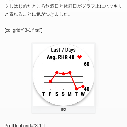
クしはじめたところ飲酒日と休肝日がグラフ上にハッキリ
と表れることに気がつきました。
[col grid="3-1 first"]
8/2
[/col] [col grid="3-1"]