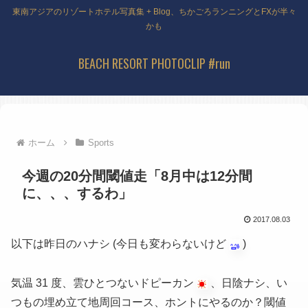
東南アジアのリゾートホテル写真集 + Blog、ちかごろランニングとFXが半々
かも
BEACH RESORT PHOTOCLIP #run
ホーム
Sports
今週の20分間閾値走「8月中は12分間
に、、、するわ」
2017.08.03
以下は昨日のハナシ
(今日も変わらないけど
)
気温 31 度、雲ひとつないドピーカン
、日陰ナシ、い
つもの埋め立て地周回コース、ホントにやるのか？閾値