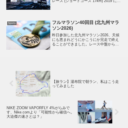
レース (ショートコース 17km) 2019 に参
加してきました。鼠径ヘルニアの手術
後、約 3 週間経過してのトレランという
ことになるので出ようかどうしようか前
日ま...
フルマラソン40回目 (北九州マラ
Sports
ソン2026)
昨日参加した北九州マラソン2026、天候
にも恵まれどうにかこうにか完走で終え
ることができました。レース中盤から失
速し始め終盤は「もう早く終わって欲し
いわ」と思いつつ走り続けていました。
で、フィニッシュタイムですが。。。前
回の投稿で達成レベル...
【旅ラン】湯布院で朝ラン、私はこう走
ってみました
NIKE ZOOM VAPORFLY 4%がらみで
す、Nike.comより「可能性から確信へ。
大迫傑の速さとは？」