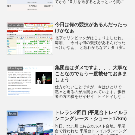
てから 10 月を過ぎるとあっという間に年
末年始になってしまうので困っていま
す。さて、ヒマなので今年はどれぐらい
走ったか見てみました。四万十川ウルト
ラにエントリーしなか...
今日は何の競技があるんだったっ
Information
けかなぁ
北京オリンピックがはじまりましたね。
毎朝、「今日は何の競技があるんだった
っけかなぁ」 と忘れがちなアナタ（実は
私 :ase: ）Yahoo! スポーツの北京オリン
ピック全日程スケジュールが結構わかり
やすかったのでリンクを貼っておきます
:t...
集団走はダメですよ、、、大事な
Monologue
ことなのでもう一度載せておきま
しょう
仕方がないことですが、今はひとりで
黙々と走るのが推奨されています。歩行
者の方の横をゼイゼイ、ヒイヒイしなが
ら走り抜けてはダメですよ。外出自粛が
続いていますが、時々のジョギングや散
歩はOKと言われています。以前より、ジ
トレラン2回目 (平尾台トレイルラ
Sports
ョギングをする人が増えて...
ンニングレース・ショート17km)
昨日、北九州にあるカルスト台地、平尾
台で行われた 平尾台トレイルランニング