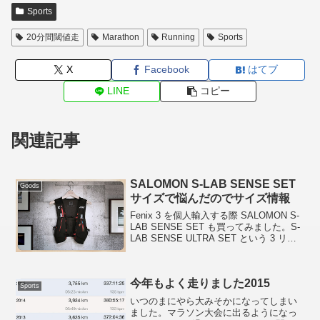
Sports
20分間閾値走
Marathon
Running
Sports
X
Facebook
はてブ
LINE
コピー
関連記事
SALOMON S-LAB SENSE SET
Goods
サイズで悩んだのでサイズ情報
Fenix 3 を個人輸入する際 SALOMON S-
LAB SENSE SET も買ってみました。S-
LAB SENSE ULTRA SET という 3 リッ
トルのモデルもあるのですが、ロードで
の超ロング走の時に使いたいと思ったの
で 3 ...
今年もよく走りました2015
Sports
いつのまにやら大みそかになってしまい
ました。マラソン大会に出るようになっ