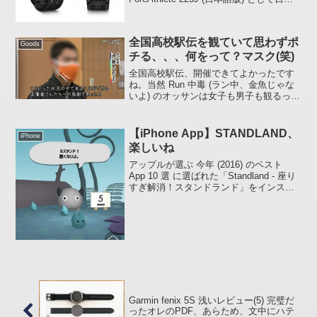
でも発売開始となるようです。販売元で
ある いいよねっとオフィシャルブログ を
見る...
全国高校駅伝を観ていて思わずポ
Goods
チる、、、何をって？マスク(笑)
全国高校駅伝、開催できてよかったです
ね。当然 Run 中毒 (ラン中、金魚じゃな
いよ) のオッサンは女子も男子も観るっ
す。でも見ているところがちょっと違
う、、、「今どきの高校高速ランナーは
どんなマスク着けとるん？」(笑)いちおう
【iPhone App】STANDLAND、
iPhone
どんな Ga...
楽しいね
アップルが選ぶ 今年 (2016) のベスト
App 10 選 に選ばれた「Standland - 座り
すぎ解消！スタンドランド」をインスト
ールしてみました。。。。「そう？悪く
ない？ :hoxtu: 」こんなアプリがあったと
は、いままで知り...
Garmin fenix 5S 浅いレビュー(5) 完璧だ
ったオレのPDF、あらため、文中にハテ