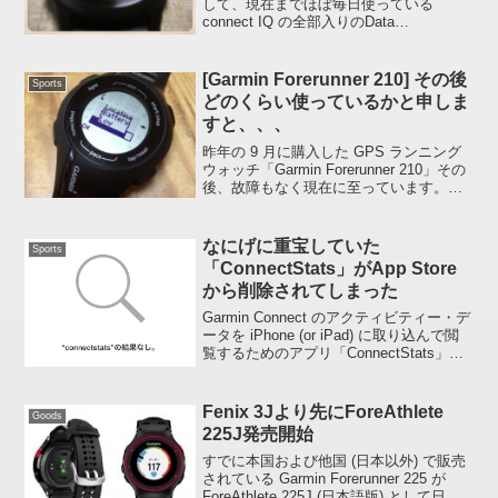
して、現在までほぼ毎日使っている
connect IQ の全部入りのData
Fields『367 RunFields』が有料アプリに
なりました。サロマ湖 100km の練習段階
から 1 スクリ...
[Garmin Forerunner 210] その後
Sports
どのくらい使っているかと申しま
すと、、、
昨年の 9 月に購入した GPS ランニング
ウォッチ「Garmin Forerunner 210」その
後、故障もなく現在に至っています。す
でにケース裏側に貼られたシリアルナン
バーなどが印刷されたシールは剥がれて
いたりします :mu-n: 約...
なにげに重宝していた
Sports
「ConnectStats」がApp Store
から削除されてしまった
Garmin Connect のアクティビティー・デ
ータを iPhone (or iPad) に取り込んで閲
覧するためのアプリ「ConnectStats」の
自動ログインが動かなくなってしまいま
したね。あわせて App Store からアプ
リ...
Fenix 3Jより先にForeAthlete
Goods
225J発売開始
すでに本国および他国 (日本以外) で販売
されている Garmin Forerunner 225 が
ForeAthlete 225J (日本語版) として日本