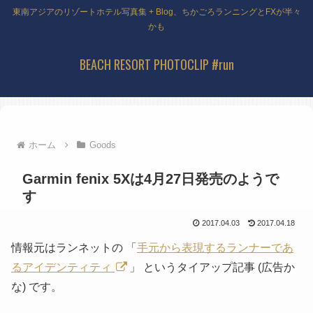
東南アジアのリゾートホテル写真集 + Blog、ちかごろランニングとFXが半々
かも
BEACH RESORT PHOTOCLIP #run
ホーム
Goods
Garmin fenix 5Xは4月27日発売のようで
す
2017.04.03
2017.04.18
情報元はランネットの 「
手元から表現するランナーであ
るアイデンティティ
」 というタイアップ記事
(広告か
な)
です。