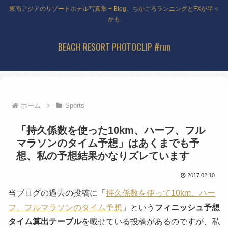
東南アジアのリゾートホテル写真集 + Blog、ちかごろランニングとFXが半々
かも
BEACH RESORT PHOTOCLIP #run
ホーム
Sports
「持久係数を使った10km、ハーフ、フル
マラソンのタイム予想」はあくまでも予
想、私の予想結果かなりズレています
2017.02.10
当ブログの過去の投稿に「
持久係数を使って10km、ハー
フ、フルマラソンのタイム予想
」という
フィニッシュ予想
タイム算出テーブル
を載せている投稿があるのですが、私