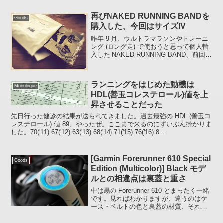
再びNAKED RUNNING BANDを
Goods
購入した、今回はサイズIV
昨年 9 月、ウルトラマラソンやトレーニ
ング (ロング走) で使おうと思って個人輸
入した NAKED RUNNING BAND、前回買
ったサイズ III は現在も破損することなく
活躍していますが、寒い時にドライレイ
ヤーやソフトシェルなど数枚...
ランニングをはじめた動機は
Monologue
HDL(善玉コレステロール)値を上
昇させることだった
先日行った健診の結果が送られてきました。過去最強の HDL (善玉コ
レステロール) 値 89、やったぜ。ここまで来るのにずいぶん掛かりま
した。70('11) 67('12) 63('13) 68('14) 71('15) 76('16) 8...
[Garmin Forerunner 610 Special
Goods
Edition (Multicolor)] Black モデ
ルとの相違点は裏蓋と重さ
中は黒の Forerunner 610 とまったく一緒
です。見ればわかりますが、違うのはケ
ース・ベルトの色と裏蓋の材質、それに
起因する重量です。色と材質色は薄めの
ブルーと白が基調になっていて、ベゼル