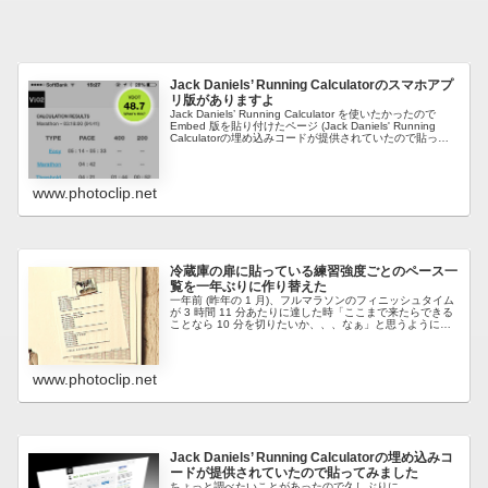
Jack Daniels’ Running Calculatorのスマホアプ
リ版がありますよ
Jack Daniels’ Running Calculator を使いたかったので
Embed 版を貼り付けたページ (Jack Daniels' Running
Calculatorの埋め込みコードが提供されていたので貼って
み...
www.photoclip.net
冷蔵庫の扉に貼っている練習強度ごとのペース一
覧を一年ぶりに作り替えた
一年前 (昨年の 1 月)、フルマラソンのフィニッシュタイム
が 3 時間 11 分あたりに達した時「ここまで来たらできる
ことなら 10 分を切りたいか、、、なぁ」と思うようにな
り、冷蔵庫の扉に 3 時間 10 分を切るために必要な練習強
度ご...
www.photoclip.net
Jack Daniels’ Running Calculatorの埋め込みコ
ードが提供されていたので貼ってみました
ちょっと調べたいことがあったので久しぶりに