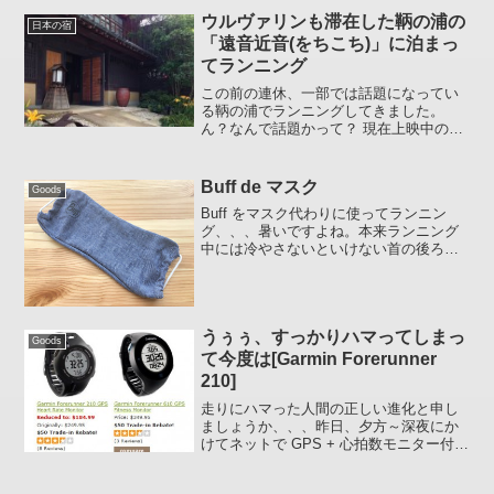
とボタンの円周に黄緑色の細い線が入っ
ウルヴァリンも滞在した鞆の浦の
日本の宿
ていま...
「遠音近音(をちこち)」に泊まっ
てランニング
この前の連休、一部では話題になってい
る鞆の浦でランニングしてきました。
ん？なんで話題かって？ 現在上映中のヒ
ュー・ジャックマン主演「ウルヴァリン:
SAMURAI」のロケが行われた港町であ
る。 先ごろ引退を表明した宮崎駿監督作
Buff de マスク
Goods
品の「崖の上の...
Buff をマスク代わりに使ってランニン
グ、、、暑いですよね。本来ランニング
中には冷やさないといけない首の後ろ側
を布で覆っちゃってるんだもんねぇ。今
の季節でダメなら、もう夏は絶対ムリで
しょ。あと汗で Buff がビショビショにな
ると口にへば...
うぅぅ、すっかりハマってしまっ
Goods
て今度は[Garmin Forerunner
210]
走りにハマった人間の正しい進化と申し
ましょうか、、、昨日、夕方～深夜にか
けてネットで GPS + 心拍数モニター付ス
ポーツウォッチをあれこれ見ていたら衝
動が抑えきれなくなって買ってしまいま