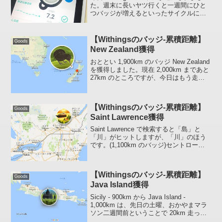
た。週末に長いヤツ行くと一週間にひと
つバッジが増えるといったサイクルにな
ってます。今回獲得したバッジは累積距
離 510km、Lake Titicaca (チチカカ湖) と
いうものでした。チチカカ...
【Withingsのバッジ-累積距離】
Goods
New Zealand獲得
おととい 1,900km のバッジ New Zealand
を獲得しました。現在 2,000km まであと
27km のところですが、今日はもう走っ
てしまったので今年はここでおしまいで
す。ニュージーランド（英語: New
Zealand）は...
【Withingsのバッジ-累積距離】
Goods
Saint Lawrence獲得
Saint Lawrence で検索すると「島」と
「川」がヒットしますが、「川」のほう
です。(1,100km のバッジ)セントローレ
ンス川（英: St. Lawrence River、仏:
Fleuve Saint-Laurent）は、北米...
【Withingsのバッジ-累積距離】
Goods
Java Island獲得
Sicily - 900km から Java Island -
1,000km は、先日の土曜、おかやまマラ
ソン二週間前ということで 20km 走った
りしたので一週間で到達しました。この