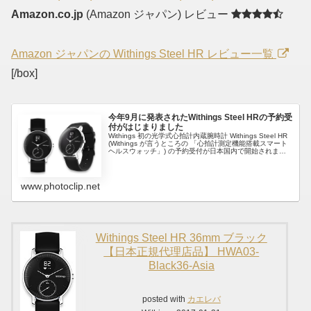
Amazon.co.jp
(Amazon ジャパン) レビュー
Amazon ジャパンの Withings Steel HR レビュー一覧
[/box]
今年9月に発表されたWithings Steel HRの予約受
付がはじまりました
Withings 初の光学式心拍計内蔵腕時計 Withings Steel HR
(Withings が言うところの 「心拍計測定機能搭載スマート
ヘルスウォッチ」) の予約受付が日本国内で開始されまし
た。私は Withings GO と G...
www.photoclip.net
Withings Steel HR 36mm ブラック
【日本正規代理店品】 HWA03-
Black36-Asia
posted with
カエレバ