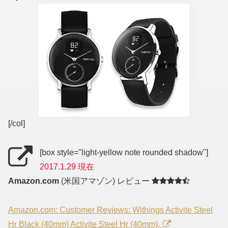
[/col]
[box style="light-yellow note rounded shadow"]
2017.1.29 現在
Amazon.com
(米国アマゾン) レビュー
Amazon.com: Customer Reviews: Withings Activite Steel
Hr Black (40mm) Activite Steel Hr (40mm),