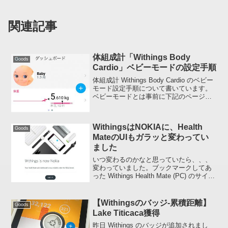
関連記事
体組成計「Withings Body
Goods
Cardio」ベビーモードの設定手順
体組成計 Withings Body Cardio のベビー
モード設定手順について書いています。
ベビーモードとは事前に下記のページを
お読みになってから設定するとわかりや
すいかもしれません。ベビーモードで
は、赤ちゃんを抱えながら体重を測定し
WithingsはNOKIAに、Health
て...
Goods
MateのUIもガラッと変わってい
ました
いつ変わるのかなと思っていたら、、、
変わっていました。ブックマークしてあ
った Withings Health Mate (PC) のサイン
イン・ページに行ったところWithings is
now Nokia ( にリダイレクトされて、
GOT...
【Withingsのバッジ-累積距離】
Goods
Lake Titicaca獲得
昨日 Withings のバッジが追加されまし