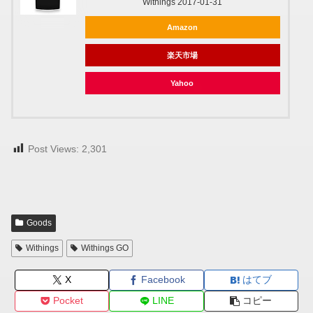
Withings 2017-01-31
Amazon
楽天市場
Yahoo
Post Views:
2,301
Goods
Withings
Withings GO
X
Facebook
はてブ
Pocket
LINE
コピー