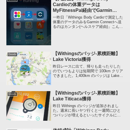
Cardioの体重データは
MyFitnessPal経由でGarmin
Connectに転送されているのかも
一昨日「Withings Body Cardioで測定した
体重のデータのみをGarmin Connectへ送
るのはカンタン(ヘルスケア経由)」こんな
タイトルの記事を投稿しましたが、ヘル
スケア経由ではなく MyFitnessPal 経由
で転送...
【Withingsのバッジ-累積距離】
Goods
Lake Victoria獲得
昨日レースに出て、帰りも走ったりした
のでいつもよりは短期間で 100km クリア
できました。1,400km のバッジは Lake
Victoria です。ヴィクトリア湖（ヴィクト
リアこ、英語: Lake Victoria）は、ケニ
ア、ウガン...
【Withingsのバッジ-累積距離】
Goods
Lake Titicaca獲得
昨日 Withings のバッジが追加されまし
た。週末に長いヤツ行くと一週間にひと
つバッジが増えるといったサイクルにな
ってます。今回獲得したバッジは累積距
離 510km、Lake Titicaca (チチカカ湖) と
いうものでした。チチカカ...