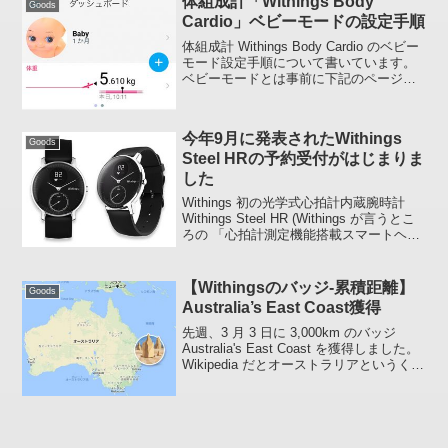
体組成計「Withings Body
Goods
Cardio」ベビーモードの設定手順
体組成計 Withings Body Cardio のベビー
モード設定手順について書いています。
ベビーモードとは事前に下記のページを
お読みになってから設定するとわかりや
すいかもしれません。ベビーモードで
は、赤ちゃんを抱えながら体重を測定し
今年9月に発表されたWithings
て...
Goods
Steel HRの予約受付がはじまりま
した
Withings 初の光学式心拍計内蔵腕時計
Withings Steel HR (Withings が言うとこ
ろの 「心拍計測定機能搭載スマートヘル
スウォッチ」) の予約受付が日本国内で開
始されました。私は Withings GO と G...
【Withingsのバッジ-累積距離】
Goods
Australia’s East Coast獲得
先週、3 月 3 日に 3,000km のバッジ
Australia's East Coast を獲得しました。
Wikipedia だとオーストラリアというくく
りになってしまうようなので今回は
Withings のバッジのページでリンクさ
れ...