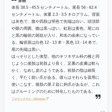
形態
体長 38.5 - 45.5 センチメートル。尾長 56 - 62.4
センチメートル。体重 2.3 - 3.5 キログラム。背面
は灰色で、腹や四肢は明色で先端は白い。頭頂部
や眼の周囲、吻は黒っぽい。虹彩は黄色。尾に白
と黒の輪状の斑紋が入り、和名の由来になってい
る。輪状斑は白色 12 - 13 本・黒色 13 - 14 本で、
尾の先端は黒い。
ほっそりとした体型。他のキツネザル科の種と同
じように後肢は前肢より長く、足裏の皮膚は軟ら
かく、なめし皮のようである。前肢の指は細長
く、平たく鋭い爪がある。彼らはそれらを器用に
使いこなす。後肢の第 2 趾に鉤爪があるが、これ
はグルーミングのために特化したものである。
ワオキツネザル - Wikipedia