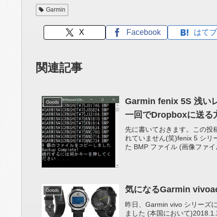
Garmin
X
Facebook
はてブ
関連記事
Garmin fenix 5
Goods
一回でDropboxに送る
先に書いておきます。この投稿
れていません(笑)fenix 5
た BMP ファイル (画像ファイル
気になるGarmin vi
Goods
昨日、Garmin vivo シリーズに新機
ました (本国において)2018.1.2