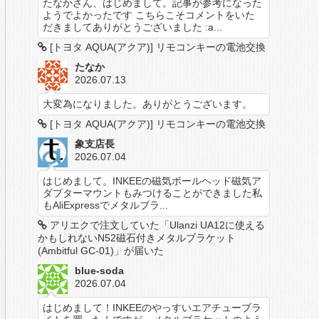
たなかさん、はじめまして。記事が参考になった
ようでよかったです こちらこそコメントをいた
だきましてありがとうございました :a...
[トヨタ AQUA(アクア)] リモコンキーの電池交換
たなか
2026.07.13
大変為になりました。ありがとうございます。
[トヨタ AQUA(アクア)] リモコンキーの電池交換
象支店長
2026.07.04
はじめまして。INKEEの磁気ボールヘッド磁気ア
ダプターマウントもみつけることができました私
もAliExpressでメタルブラ...
アリエクで注文していた「Ulanzi UA12に使える
かもしれないN52磁石付きメタルブラケット
(Ambitful GC-01)」が届いた
blue-soda
2026.07.04
はじめまして！INKEEのやっすいエアチューブラ