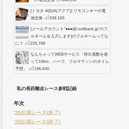
[トヨタ AQUA(アクア)] リモコンキーの電
池交換
338,165
[メールアカウント”●●●@i.softbank.jp”のフ
ルネームを入力します]のフルネームってな
に？
225,788
なんちゃってWEBサービス「持久係数を使
って10km、ハーフ、フルマラソンのタイム
予想」
196,640
私の長距離走レース参戦記録
年次
’26出場レース(終了)
’25出場レース(終了)