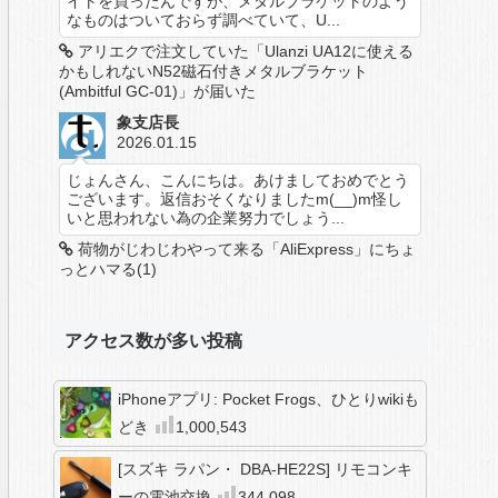
イトを買ったんですが、メタルブラケットのよう
なものはついておらず調べていて、U...
アリエクで注文していた「Ulanzi UA12に使える
かもしれないN52磁石付きメタルブラケット
(Ambitful GC-01)」が届いた
象支店長
2026.01.15
じょんさん、こんにちは。あけましておめでとう
ございます。返信おそくなりましたm(__)m怪し
いと思われない為の企業努力でしょう...
荷物がじわじわやって来る「AliExpress」にちょ
っとハマる(1)
アクセス数が多い投稿
iPhoneアプリ: Pocket Frogs、ひとりwikiも
どき
1,000,543
[スズキ ラパン・ DBA-HE22S] リモコンキ
ーの電池交換
344,098