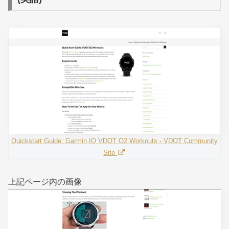
Quickstart Guide: Garmin IQ VDOT O2 Workouts - VDOT Community
Site
上記ページ内の画像