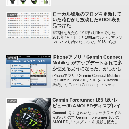
36,800 円 (税別) カラーは 3 種。なにげに
無彩色 (Black & Gray) が欲しかった人
も...
ローカル環境のブログを更新して
Sports
いた時むかし投稿したVDOT表を
見つけた
投稿日を見たら2013年7月15日でした。
2013年7月というと100kmウルトラマラソ
ンにハマり始めたころで、2013の冬はフ
ルマラソンを3時間43分で走っている時期
です。ランニングにハマり自己ベスト更
新に夢中になり始めた頃ですね、初期
iPhoneアプリ「Garmin Connect
iPhone
段...
Mobile」がアップデートされて多
少使えるようになった、がしかし
iPhoneアプリ「Garmin Connect Mobile」
は Garmin Edge 810、510 を Bluetooth
接続して Garmin Connect にアクティビ
ティ・データをアップロードすることが
できるアプリですが、...
Garmin Forerunner 165 浅いレ
Goods
ビュー(6) AMOLEDディスプレイ
Connect IQ にきれいなウォッチフェイス
があったので Garmin Forerunner 165 の
AMOLEDディスプレイ を撮影し拡大して
みました。普段使用している時にはディ