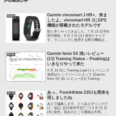
Garmin vivosmart J HR+、来ま
Goods
したよ。vivosmart HR JにGPS
機能が搭載されたモデルです
割と早くやってきました。7 月 15 日予約
受付開始、8 月 2 日 (火) 発売だそうで
す。ランニングに使用する際の機能は
「最小限」といった感じですが、24/7 装
着していられるサイズ・重量は魅力的だ
と思います。ただ、機能最小限のわりに
Garmin fenix 5S 浅いレビュー
Goods
高...
(13) Training Status – Peakingは
いきなりやって来た
4 月 14 日に Training Load (トレーニング
負荷)がレッドゾーンに入って (Garmin
fenix 5S 浅いレビュー(11) Training
Status) 、その数日後からずっと
Unproductive (非生産...
あっ、ForeAthlete 235Jも実体を
Goods
現しましたね
あとで編集します。とりあえずリンクだ
け。追記: 近日発売予定(^_^;) 4 月 21 日
(木) 発売。現在のところ価格は不明。