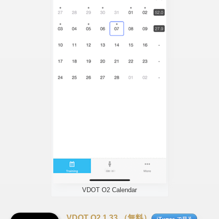
VDOT O2 Calendar
VDOT O2 1.33 （無料）