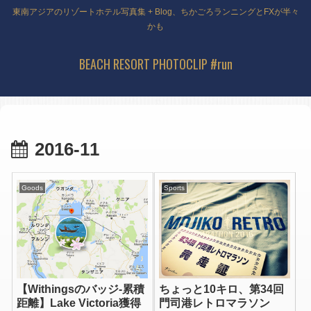
東南アジアのリゾートホテル写真集 + Blog、ちかごろランニングとFXが半々
かも
BEACH RESORT PHOTOCLIP #run
2016-11
Goods
Sports
【Withingsのバッジ-累積
ちょっと10キロ、第34回
距離】Lake Victoria獲得
門司港レトロマラソン