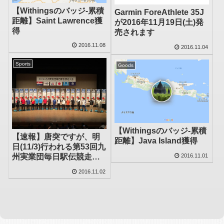
【Withingsのバッジ-累積
Garmin ForeAthlete 35J
距離】Saint Lawrence獲
が2016年11月19日(土)発
得
売されます
2016.11.08
2016.11.04
Sports
Goods
【Withingsのバッジ-累積
【速報】唐突ですが、明
距離】Java Island獲得
日(11/3)行われる第53回九
2016.11.01
州実業団毎日駅伝競走大
会 [オーダー表]
2016.11.02