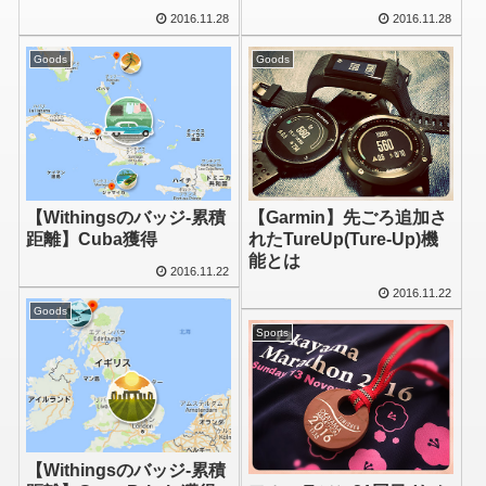
2016.11.28
2016.11.28
Goods
Goods
【Withingsのバッジ-累積
【Garmin】先ごろ追加さ
距離】Cuba獲得
れたTureUp(Ture-Up)機
能とは
2016.11.22
2016.11.22
Goods
Sports
【Withingsのバッジ-累積