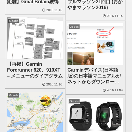
距離】Great Britain獲得
フルマラソン21回目 (おか
やまマラソン2016)
2016.11.16
2016.11.14
Goods
Goods
【再掲】Garmin
Forerunner 620、910XT
Garminデバイス(日本語
– メニューのダイアグラム
版)の日本語マニュアルが
ネットからダウンロード
2016.11.10
できるようになりました
2016.11.09
Goods
Goods