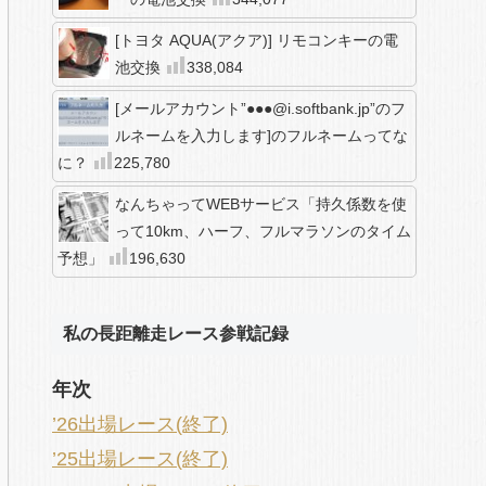
[トヨタ AQUA(アクア)] リモコンキーの電
池交換
338,084
[メールアカウント”●●●@i.softbank.jp”のフ
ルネームを入力します]のフルネームってな
に？
225,780
なんちゃってWEBサービス「持久係数を使
って10km、ハーフ、フルマラソンのタイム
予想」
196,630
私の長距離走レース参戦記録
年次
’26出場レース(終了)
’25出場レース(終了)