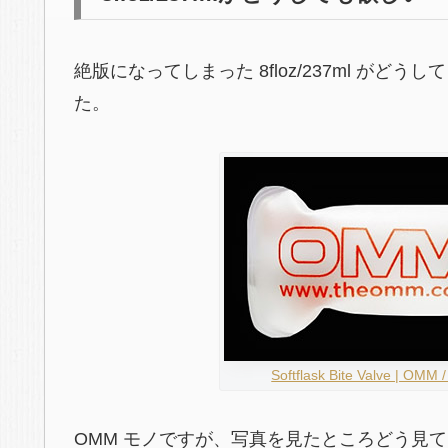
絶版になってしまった 8floz/237ml が
た。
Softflask Bite Valve 
OMM モノですが、写真を見たところどう見ても