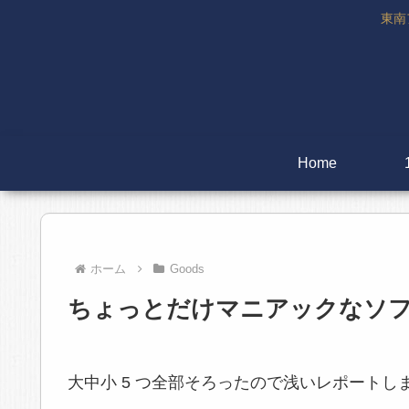
東南
Home
ホーム
Goods
ちょっとだけマニアックなソ
大中小 5 つ全部そろったので浅いレポートします(