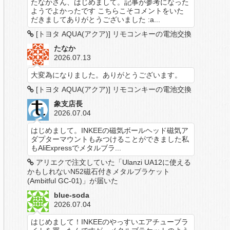
たなかさん、はじめまして。記事が参考になった
ようでよかったです こちらこそコメントをいた
だきましてありがとうございました :a...
[トヨタ AQUA(アクア)] リモコンキーの電池交換
たなか
2026.07.13
大変為になりました。ありがとうございます。
[トヨタ AQUA(アクア)] リモコンキーの電池交換
象支店長
2026.07.04
はじめまして。INKEEの磁気ボールヘッド磁気ア
ダプターマウントもみつけることができました私
もAliExpressでメタルブラ...
アリエクで注文していた「Ulanzi UA12に使える
かもしれないN52磁石付きメタルブラケット
(Ambitful GC-01)」が届いた
blue-soda
2026.07.04
はじめまして！INKEEのやっすいエアチューブラ