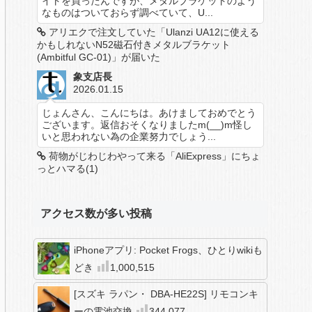
イトを買ったんですが、メタルブラケットのよう
なものはついておらず調べていて、U...
アリエクで注文していた「Ulanzi UA12に使える
かもしれないN52磁石付きメタルブラケット
(Ambitful GC-01)」が届いた
象支店長
2026.01.15
じょんさん、こんにちは。あけましておめでとう
ございます。返信おそくなりましたm(__)m怪し
いと思われない為の企業努力でしょう...
荷物がじわじわやって来る「AliExpress」にちょ
っとハマる(1)
アクセス数が多い投稿
iPhoneアプリ: Pocket Frogs、ひとりwikiも
どき
1,000,515
[スズキ ラパン・ DBA-HE22S] リモコンキ
ーの電池交換
344,077