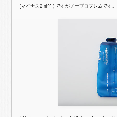
(マイナス2ml^^;)
ですがノープロブレムです。