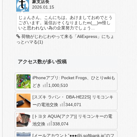
象支店長
2026.01.15
じょんさん、こんにちは。あけましておめでとう
ございます。返信おそくなりましたm(__)m怪し
いと思われない為の企業努力でしょう...
荷物がじわじわやって来る「AliExpress」にちょ
っとハマる(1)
アクセス数が多い投稿
iPhoneアプリ: Pocket Frogs、ひとりwikiも
どき
1,000,510
[スズキ ラパン・ DBA-HE22S] リモコンキ
ーの電池交換
344,071
[トヨタ AQUA(アクア)] リモコンキーの電
池交換
338,074
[メールアカウント”●●●@i.softbank.jp”のフ