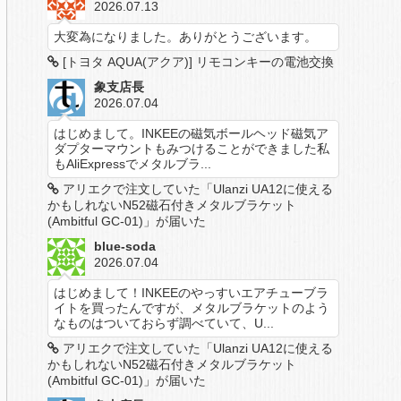
2026.07.13
大変為になりました。ありがとうございます。
[トヨタ AQUA(アクア)] リモコンキーの電池交換
象支店長
2026.07.04
はじめまして。INKEEの磁気ボールヘッド磁気ア
ダプターマウントもみつけることができました私
もAliExpressでメタルブラ...
アリエクで注文していた「Ulanzi UA12に使える
かもしれないN52磁石付きメタルブラケット
(Ambitful GC-01)」が届いた
blue-soda
2026.07.04
はじめまして！INKEEのやっすいエアチューブラ
イトを買ったんですが、メタルブラケットのよう
なものはついておらず調べていて、U...
アリエクで注文していた「Ulanzi UA12に使える
かもしれないN52磁石付きメタルブラケット
(Ambitful GC-01)」が届いた