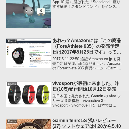
App 10 選 に選ばれた「Standland - 座り
すぎ解消！スタンドランド」をインスト
ールしてみました。。。。「そう？悪く
ない？ :hoxtu: 」こんなアプリがあったと
は、いままで知り...
あれっ？Amazonには「この商品
Goods
（ForeAthlete 935）の発売予定
日は2017年5月25日です」って書
かれている【追記あり:5/25から
2017.5.11 22:50 追記:Amazon.co.jp も発
5/18に変更されました】
売予定日が 18 日になりました。Amazon
の ForeAthlete 935 商品ページへGarmin
Japan のオフィシャルサイトにある
ForeAthlete...
vivosportが最初に来ました、昨
Goods
日(10/5)受付開始10月12日発売
先日本国で発売された Garmin の vivo シ
リーズ 3 新機種、vivoactive 3・
vivosport・vivomove HR。日本では
vivosport が最初に発売されるようです。
サイズ:幅: 21.0mm / 厚さ: ...
Garmin fenix 5S 浅いレビュー
Goods
(27) ソフトウェアは4.20から5.40