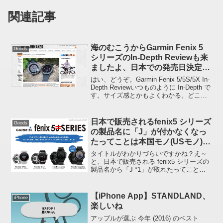
関連記事
海のむこうからGarmin Fenix 5
Goods
シリーズのIn-Depth Reviewも来
ましたよ、日本での発売日決定に
合いましたね
はい、どうぞ。Garmin Fenix 5/5S/5X In-
Depth Reviewいつものように In-Depth で
す。サイズ感とかもよくわかる。どこぞ
の「浅い」とは違いますな(^_^;)いままで
は In-Depth Review が...
日本で販売されるfenix5 シリーズ
Goods
の製品名に「J」が付かなくなっ
たってことは本国モノ(USモノ)と
一緒ってことなのか？
タイトルがわかりづらいですかね？え～
と、日本で販売される fenix5 シリーズの
製品名から「J *1」が取れたってこと
は、本国の fenix5 シリーズと同じ製品名
になったわけですから「本国モノは日本
語もサポートするようになったのか？」
【iPhone App】STANDLAND、
iPhone
と...
楽しいね
アップルが選ぶ 今年 (2016) のベスト