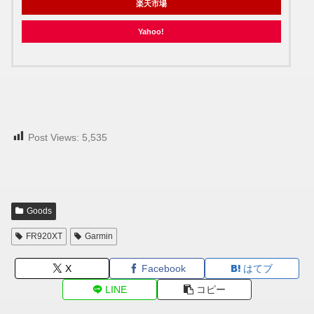
楽天市場
Yahoo!
Post Views:
5,535
Goods
FR920XT
Garmin
X
Facebook
はてブ
LINE
コピー