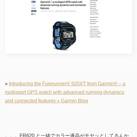
»
Introducing the Forerunner® 920XT from Garmin® – a
multisport GPS watch with advanced running dynamics
and connected features » Garmin Blog
。。。FR620 と一緒でカラー液晶がモヤッとしてるんか