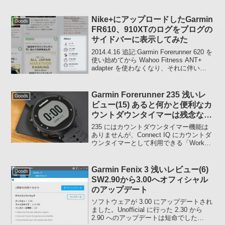
Nike+にアップロードしたGarmin
Goods
FR610、910XTのログをブログの
サイドバーに表示してみた
2014.4.16 追記:Garmin Forerunner 620 を
使い始めてから Wahoo Fitness ANT+
adapter を使わなくなり、それに伴い
Nike+ へログをアップロードしなくなっ
たため、現在はご覧いただけま...
Garmin Forerunner 235 浅いレ
Goods
ビュー(15) あると何かと便利なカ
ウントダウンタイマーは残念なが
らナシ
235 にはカウントダウンタイマー機能は
ありませんが、Connect IQ にカウントダ
ウンタイマーとして利用できる「Workout
Timer」というアプリがあります。アプリ
名はWorkout Timerという名前だけどキッ
チンタイマーの...
Garmin Fenix 3 浅いレビュー(6)
Goods
SW2.90から3.00へオフィシャル
のアップデート
ソフトウェアが 3.00 にアップデートされ
ました。Unofficial に行った 2.30 から
2.90 へのアップデートは短命でした