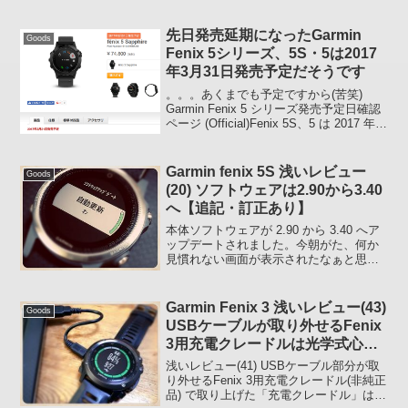
:ase: 流れ アップデートファイルを Fenix
本体に転送中。 アップデートファイル転
送完了。...
先日発売延期になったGarmin
Goods
Fenix 5シリーズ、5S・5は2017
年3月31日発売予定だそうです
。。。あくまでも予定ですから(苦笑)
Garmin Fenix 5 シリーズ発売予定日確認
ページ (Official)Fenix 5S、5 は 2017 年 3
月 31 日発売予定、5X のほうは近日発売
予定となっています。 fēnix ...
Garmin fenix 5S 浅いレビュー
Goods
(20) ソフトウェアは2.90から3.40
へ【追記・訂正あり】
本体ソフトウェアが 2.90 から 3.40 へア
ップデートされました。今朝がた、何か
見慣れない画面が表示されたなぁと思っ
ていたら、2.90 から 3.40 へのソフトウ
ェアのアップデートが行われていまし
た。老眼でよく見えない :ase: ...
Garmin Fenix 3 浅いレビュー(43)
Goods
USBケーブルが取り外せるFenix
3用充電クレードルは光学式心拍
計内蔵モデルでは使えない【追記
浅いレビュー(41) USBケーブル部分が取
あり】
り外せるFenix 3用充電クレードル(非純正
品) で取り上げた「充電クレードル」は今