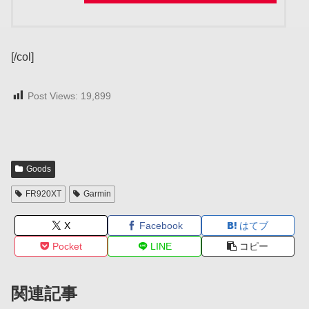
[/col]
Post Views:
19,899
Goods
FR920XT
Garmin
X
Facebook
はてブ
Pocket
LINE
コピー
関連記事