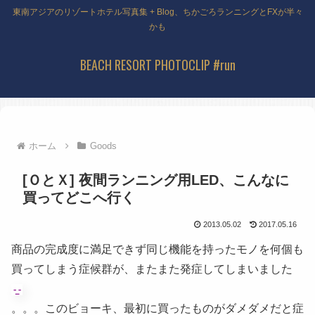
東南アジアのリゾートホテル写真集 + Blog、ちかごろランニングとFXが半々
かも
BEACH RESORT PHOTOCLIP #run
ホーム
Goods
[ＯとＸ] 夜間ランニング用LED、こんなに
買ってどこへ行く
2013.05.02
2017.05.16
商品の完成度に満足できず同じ機能を持ったモノを何個も
買ってしまう症候群が、またまた発症してしまいました
。。。このビョーキ、最初に買ったものがダメダメだと症