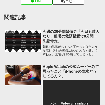
LINE
コピー
関連記事
今週の20分間閾値走「今日も晴天
Sports
なり、酷暑の救済措置で8分間一
生懸命走」
朝晩の気温がちょっと下がってきたよう
な感じですが昼間はあいかわらず暑いで
すねぇ。太陽が顔を出してしまうといか
んともしがたいです。今日も 30 度超え、
ドピーカンでしたので潔く「約 8 分間一
生懸命走」にしました、未練はありませ
Apple Watchの公式ムービーみて
Goods
ん(笑)8 月...
思ったこと「iPhoneの防水どう
してるん？」