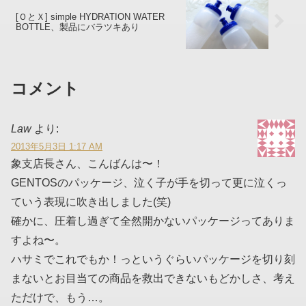
[ＯとＸ] simple HYDRATION WATER
BOTTLE、製品にバラツキあり
コメント
Law
より:
2013年5月3日 1:17 AM
象支店長さん、こんばんは〜！
GENTOSのパッケージ、泣く子が手を切って更に泣くっ
ていう表現に吹き出しました(笑)
確かに、圧着し過ぎて全然開かないパッケージってありま
すよね〜。
ハサミでこれでもか！っというぐらいパッケージを切り刻
まないとお目当ての商品を救出できないもどかしさ、考え
ただけで、もう…。