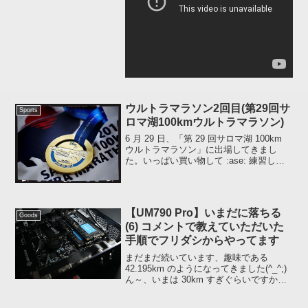
ウルトラマラソン2回目(第29回サ
Sports
ロマ湖100kmウルトラマラソン)
6 月 29 日、「第 29 回サロマ湖 100km
ウルトラマラソン」に出場してきまし
た。いっぱい買い物して :ase: 練習した
甲斐あって無事ゴールまでたどり着くこ
とができました。タイムはサブ 10.5 (10
と 1/3 ぐらい)ひそ...
【UM790 Pro】いまだに落ちる
Goods
(6) コメントで教えていただいた
手順でフリダシからやってます
まだまだ続いています、趣味である
42.195km のようになってきました(^_^;)
ん～、いまは 30km すぎぐらいですかね
UM790Pro の本体内には C (システム)
と D (ストレージ) 二枚の NVMe を取り付