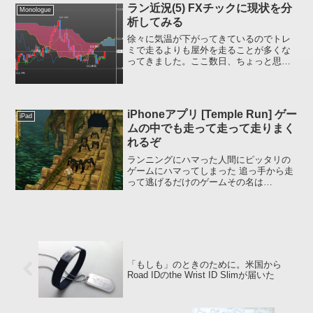
けてあるので...
ラン近況(5) FXチックに現状を分
Monologue
析してみる
徐々に気温が下がってきているのでトレ
ミで走るよりも屋外を走ることが多くな
ってきました。ここ数日、ちょっと思い
っきり走ったりもしたので現状どれくら
いのランレベルなのか分析 (大げさ^^;) し
て今シーズンの走りを占ってみようと思
います。テクニ...
iPhoneアプリ [Temple Run] ゲー
iPad
ムの中でも走って走って走りまく
れるぞ
ランニングにハマった人間にピッタリの
ゲームにハマってしまった 追っ手から走
って逃げるだけのゲームその名は
「Temple Run」上の画像はゲームスター
ト時点のスクリーンキャプチャーです
が、ご覧のように追っかけてくる怪物か
ら走って逃げるだけの...
「もしも」のときのために。米国から
Road IDのthe Wrist ID Slimが届いた