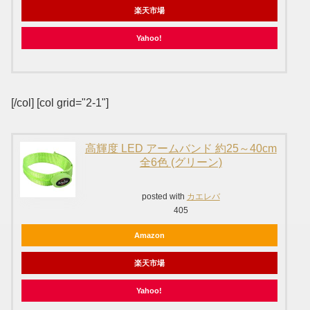
楽天市場
Yahoo!
[/col] [col grid="2-1"]
高輝度 LED アームバンド 約25～40cm
全6色 (グリーン)
posted with
カエレバ
405
Amazon
楽天市場
Yahoo!