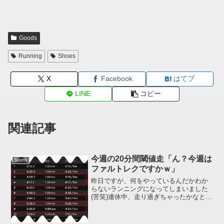
Goods
Running
Shoes
X
Facebook
はてブ
LINE
コピー
関連記事
今週の20分間閾値走「ん？今週は
Sports
ファルトレクですかｗ」
昨日ですが、何をやっているんだかわか
らないランニングになってしまいました
(苦笑)連休中、走り過ぎちゃったかなとい
うのもあるのですが、集中できていない
感じアリアリで "行き当たりばったり走"
まる出し。気温 30 度未満で高温時の特例