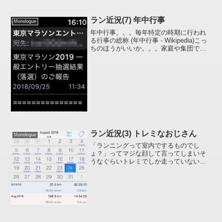
措置 (...
ラン近況(7) 年中行事
Monologue
年中行事。。。毎年特定の時期に行われ
る行事の総称 (年中行事 - Wikipedia)こっ
ちのほうがいいか。。。家庭や集団で
年々繰返される周期的な行事(年中行事(ね
んじゅうぎょうじ)とは - コトバンク)年々
繰り返される、、、ハイ、年々繰り...
ラン近況(3) トレミなおじさん
Monologue
「ランニングって室内でするものでし
ょ？」ってマジな顔して言ってしまいそ
うなぐらいトレミでしか走っていない今
日この頃。みなさん、お元気ですか？私
はほとんどトレミしかやっていないので
大量の汗とともに鉄分が失われることも
なく元気です(私はかなりの...