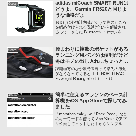
adidas miCoach SMART RUNは
Goods
どうよ、Garmin FR620と同じよ
うな価格だよ
おまけに心拍計内蔵だそうで胸のところ
を締め付けられる呪縛(^^;)から解放され
るって、さらに Bluetooth イヤホンを用
意すれば音楽 (3GB、約850曲分の音楽を
保存可能) も聴けるっていうじゃない、敵
にないものが搭載されている模様...
腰まわりに複数のポケットがある
Goods
ランニング用パンツは便利だけど
冬はモノの出し入れにちょっと苦
労する(結論)
課題極寒のなか数時間走って指先の感覚
がなくなってくると THE NORTH FACE
Flyweight Racing Short もしくは
Salomon S-LAB SENSE SHORT M のポ
ケットのモノの出し入れがとても困難に
な...
簡単に使えるマラソンのペース計
iPhone
算機をiOS App Storeで探してみ
ました
「marathon calc」や「Race Pace」など
のキーワードを使って App Store でアプ
リ検索してヒットした中からシンプルで
簡単なペース計算機「miPace」と
「PacePlan」を紹介します。検索方針は