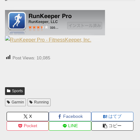
Post Views:
10,085
Sports
Garmin
Running
X
Facebook
はてブ
Pocket
LINE
コピー