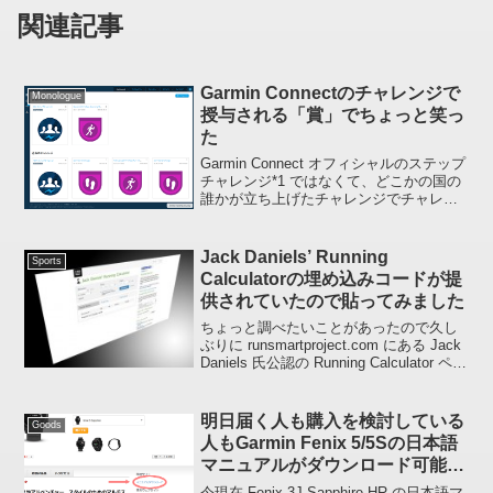
関連記事
Garmin Connectのチャレンジで
Monologue
授与される「賞」でちょっと笑っ
た
Garmin Connect オフィシャルのステップ
チャレンジ*1 ではなくて、どこかの国の
誰かが立ち上げたチャレンジでチャレン
ジ終了後に与えられる「賞」を見てちょ
っと笑ってしまったので取り上げてみま
す。紫色のバッジがプライベートのチャ
Jack Daniels’ Running
Sports
レン...
Calculatorの埋め込みコードが提
供されていたので貼ってみました
ちょっと調べたいことがあったので久し
ぶりに runsmartproject.com にある Jack
Daniels 氏公認の Running Calculator ペー
ジにアクセスしたら Running Calculator
の埋め込みコ...
明日届く人も購入を検討している
Goods
人もGarmin Fenix 5/5Sの日本語
マニュアルがダウンロード可能で
す
今現在 Fenix 3J Sapphire HR の日本語マ