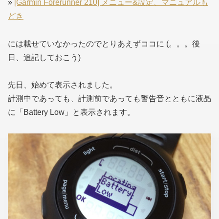
»
[Garmin Forerunner 210] メニュー&設定、マニュアルも
どき
には載せていなかったのでとりあえずココに
(。。。後
日、追記しておこう)
先日、始めて表示されました。
計測中であっても、計測前であっても警告音とともに液晶
に「Battery Low」と表示されます。