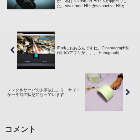
が、私は vivosmart HR+ の到着日でし
た。vivosmart HR+かvivoactive HRか悩
みましたvivosmart HR+ と vivoactive
HR、どちらにす...
iPadにもあるんですね、Cinemagraph制
作用のアプリが、、、[Echograph]
レンタルサーバの大事故により、サイト
が一年前の状態になっています
コメント