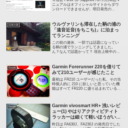
ニュアルはオフィシャルサイトからダウ
ンロードできませんが、明日発売の
Fenix 5/5S はダウンロード可能になりま
した。デバイスでどんなことができるの
か知りたい場合はマニュアル...
ウルヴァリンも滞在した鞆の浦の
日本の宿
「遠音近音(をちこち)」に泊まっ
てランニング
この前の連休、一部では話題になってい
る鞆の浦でランニングしてきました。
ん？なんで話題かって？ 現在上映中のヒ
ュー・ジャックマン主演「ウルヴァリン:
SAMURAI」のロケが行われた港町であ
る。 先ごろ引退を表明した宮崎駿監督作
Garmin Forerunner 220を借りて
Goods
品の「崖の上の...
みて210ユーザーが感じたこと
最初は FR210 ユーザーだった私、その当
時個人的に 210 に欲しいと思っていた機
能はすべて FR220 に盛り込まれているよ
うです。あっ、いまも 210 使っています
よ、、、ときどき。FR210 を使っていた
とき欲しかった機能、FR2...
Garmin vivosmart HR+ 浅いレビ
Goods
ュー(1) やはりアクティビティト
ラッカーは細くて軽いほうがいい
(私感)
昨日は FA630J、FA230J の発売日でした