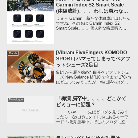
Garmin Index S2 Smart Scale
(体組成計)、、、わしは買わない
よ、たぶん(笑)
えぇ～ Garmin、新たな体組成計出したん
ですね。その名は Garmin Index S2
Smart Scale。。。個人的な暗黒購入
(Garmin Index Smart Scale) から約 5 年
(しみじみ)製品ページ2021...
[Vibram FiveFingers KOMODO
Goods
SPORT] ハマってしまってベアフ
ットシューズ2足目
9/14 から履き始めた白帯ベアフットシュ
ーズ New Balance MR10 で今まで 170km
ほど走ってみましたが、特に脚へのダメ
ージもなく底の薄さと靴の軽さが個人的
に好印象だったので間髪おかず Vibram
FiveFinger...
「梅漬 脳卒中」、、、どこかで
Monologue
ビミョーに話題？
、、、いや、、、先ほどログを見てみま
したら、なにげにタイトルにあるキーワ
ード「梅漬 脳卒中」でこのブログに立ち
寄られた方がいらっしゃったもので、ど
うしたんだろうと思って(苦笑)。。。ネッ
ト検索ってスゴイですね。隅っこにある