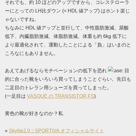
それでも、約 10 ほどのアップですから、コレステローラ
ーにとっての LH比ダウン (= HDL 値アップ) はホント楽じ
ゃないですね。
ちなみに HDL 値アップと並行して、中性脂肪激減、尿酸
低下、内臓脂肪激減、体脂肪激減、体重も約 6kg 低下に
より最適化されて、運動したことによる「負」はいまのと
ころなにもありません。
あえてあげるならモチベーションの低下を恐れ
目
的に合った靴をいろいろ買ってしまうことぐらい。先日も
二足目のトレラン用シューズを買ってしまった。
(一足目は
VASQUE の TRANSISTOR FS
)
黄色の靴が好きなのか？私
»
Skylite2.0 :: SPORTIVA オフィシャルサイト