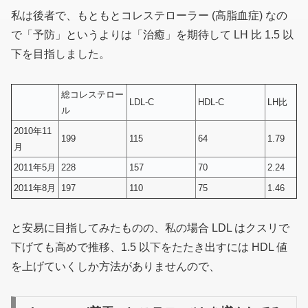
私は後者で、もともとコレステローラー (高脂血症) なの
で「予防」というよりは「治癒」を期待して LH 比 1.5 以
下を目指しました。
総コレステロー
LDL-C
HDL-C
LH比
ル
2010年11
199
115
64
1.79
月
2011年5月
228
157
70
2.24
2011年8月
197
110
75
1.46
と安易に目指してみたものの、私の場合 LDL はクスリで
下げても高めで推移、1.5 以下をたたき出すには HDL 値
を上げていくしか方法がありませんので、