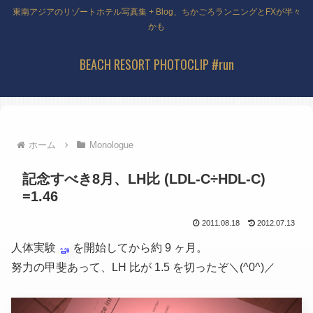
東南アジアのリゾートホテル写真集 + Blog、ちかごろランニングとFXが半々
かも
BEACH RESORT PHOTOCLIP #run
ホーム
Monologue
記念すべき8月、LH比 (LDL-C÷HDL-C)
=1.46
2011.08.18
2012.07.13
人体実験
を開始してから約 9 ヶ月。
努力の甲斐あって、LH 比が 1.5 を切ったぞ＼(^0^)／