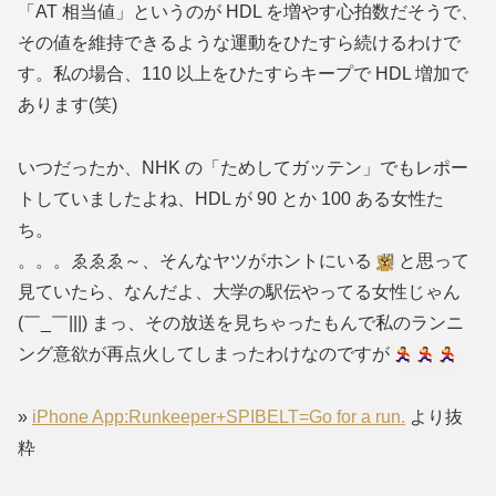
「AT 相当値」というのが HDL を増やす心拍数だそうで、
その値を維持できるような運動をひたすら続けるわけで
す。私の場合、110 以上をひたすらキープで HDL 増加で
あります(笑)
いつだったか、NHK の「ためしてガッテン」でもレポー
トしていましたよね、HDL が 90 とか 100 ある女性た
ち。
。。。ゑゑゑ～、そんなヤツがホントにいる
と思って
見ていたら、なんだよ、大学の駅伝やってる女性じゃん
(￣_￣|||) まっ、その放送を見ちゃったもんで私のランニ
ング意欲が再点火してしまったわけなのですが
»
iPhone App:Runkeeper+SPIBELT=Go for a run.
より抜
粋