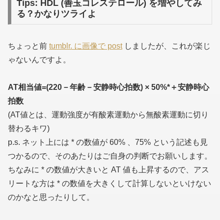
Tips: HDL (善玉コレステロール) を増やしてみ
る？かなりツライよ
ちょっと前
tumblr. に画像で post
しましたが、これが楽じ
ゃないんですよ。
AT相当値=(220－年齢－安静時心拍数) × 50%
*
＋安静時心
拍数
(AT値とは、運動強度が有酸素運動から無酸素運動に切り
替わるキワ)
p.s. ネット上には
*
の数値が 60% 、75% という記述も見
つかるので、そのあたりはご自身の判断でお願いします。
ちなみに
*
の数値が大きいと AT 値も上昇するので、アス
リートな方は
*
の数値を大きくして計算しないといけない
のかなと思ったりして。