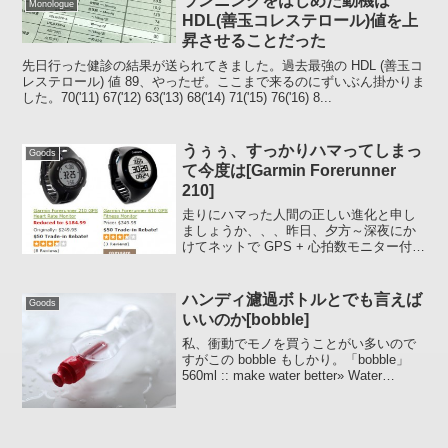
ランニングをはじめた動機は
Monologue
ものをほじくり出し...
HDL(善玉コレステロール)値を上
昇させることだった
先日行った健診の結果が送られてきました。過去最強の HDL (善玉コ
レステロール) 値 89、やったぜ。ここまで来るのにずいぶん掛かりま
した。70('11) 67('12) 63('13) 68('14) 71('15) 76('16) 8...
うぅぅ、すっかりハマってしまっ
Goods
て今度は[Garmin Forerunner
210]
走りにハマった人間の正しい進化と申し
ましょうか、、、昨日、夕方～深夜にか
けてネットで GPS + 心拍数モニター付ス
ポーツウォッチをあれこれ見ていたら衝
動が抑えきれなくなって買ってしまいま
した。Garmin Forerunner 210» ...
ハンディ濾過ボトルとでも言えば
Goods
いいのか[bobble]
私、衝動でモノを買うことがい多いので
すがこの bobble もしかり。「bobble」
560ml :: make water better» Water
Bobble Japan Official Websiteデパートの
食器・台所用品売...