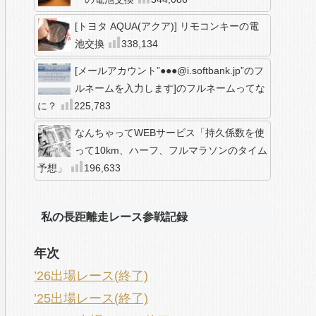
[トヨタ AQUA(アクア)] リモコンキーの電
池交換
338,134
[メールアカウント”●●●@i.softbank.jp”のフ
ルネームを入力します]のフルネームってな
に？
225,783
なんちゃってWEBサービス「持久係数を使
って10km、ハーフ、フルマラソンのタイム
予想」
196,633
私の長距離走レース参戦記録
年次
’26出場レース(終了)
’25出場レース(終了)