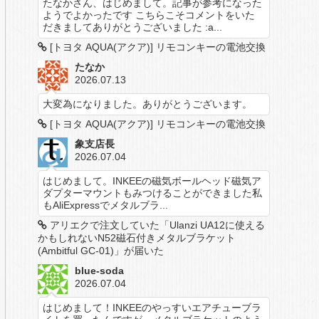
たなかさん、はじめまして。記事が参考になった
ようでよかったです こちらこそコメントをいた
だきましてありがとうございました :a...
[トヨタ AQUA(アクア)] リモコンキーの電池交換
たなか
2026.07.13
大変為になりました。ありがとうございます。
[トヨタ AQUA(アクア)] リモコンキーの電池交換
象支店長
2026.07.04
はじめまして。INKEEの磁気ボールヘッド磁気ア
ダプターマウントもみつけることができました私
もAliExpressでメタルブラ...
アリエクで注文していた「Ulanzi UA12に使える
かもしれないN52磁石付きメタルブラケット
(Ambitful GC-01)」が届いた
blue-soda
2026.07.04
はじめまして！INKEEのやっすいエアチューブラ