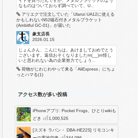
イトを買ったんですが、メタルブラケットのよう
なものはついておらず調べていて、U...
アリエクで注文していた「Ulanzi UA12に使える
かもしれないN52磁石付きメタルブラケット
(Ambitful GC-01)」が届いた
象支店長
2026.01.15
じょんさん、こんにちは。あけましておめでとう
ございます。返信おそくなりましたm(__)m怪し
いと思われない為の企業努力でしょう...
荷物がじわじわやって来る「AliExpress」にちょ
っとハマる(1)
アクセス数が多い投稿
iPhoneアプリ: Pocket Frogs、ひとりwikiも
どき
1,000,525
[スズキ ラパン・ DBA-HE22S] リモコンキ
ーの電池交換
344,086