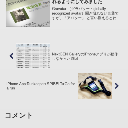
れるようにしてみました
Gravatar （グラバター・globally
recognized avatar）聞き慣れない言葉で
すが、「アバター」 と言い換えるとわか
りやすいでしょうか。「自分の分身とな
るキャラクター」というところまで具体
的な画像が表示されるわけで...
NextGEN GalleryのiPhoneアプリが動作
しなかった原因
iPhone App:Runkeeper+SPIBELT=Go for
a run
コメント