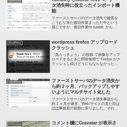
WordPress
タ消失時に役立ったインポート機
能
ファーストサーバのデータ消失で被害を
こうむり未だ復旧作業まっただ中という
感じですが、復旧作業中 tumblr. から
WordPress へのインポート機能が役に立
ったので載せておきます。なお、このイ
ンポート機能は無料ブログサービス wor...
wordpress firefox アップロード
WordPress
クラッシュ
『島らっきょう』 の投稿 で画像をアップ
ロードするときに問答無用で Firefox がク
ラッシュし続けどうにもならなかったの
でその対策を記しておきます。症状とし
ては、投稿作成中に画像をアップロード
しようとすると濃いめのグレーのオーバ
ファーストサーバのデータ消失か
ーレイと...
WordPress
ら約２ヶ月、バックアップしやす
いようにマルチサイト化した
ファーストサーバのデータ消失事故から
約 2 ヶ月が過ぎ、Web サイトの見た目は
ほぼ事故前の状態に戻りました。それに
しても、一度投稿したものをもう一度投
稿し直す作業ほどつまらんものはないで
すね。Google 検索でキャッシュされてい
コメント欄にGravatar が表示さ
Information
なかった...