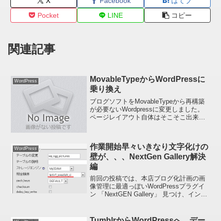
X
Facebook
はてブ
Pocket
LINE
コピー
関連記事
MovableTypeからWordPressに
WordPress
乗り換え
ブログソフトをMovableTypeから再構築
が必要ないWordpressに変更しました。
ページレイアウト自体はそこそこ出来て
きましたが、わかりづらい英語表記を変
更したりプラグインを入れたりまだまだ
修整が続きそうです。MTタグというのが
作業開始早々いきなり文字化けの
ほん...
WordPress
壁が、、、NextGen Gallery解決
編
前回の投稿では、本店ブログ化計画の画
像管理に最適っぽいWordPressプラグイ
ン 「NextGEN Gallery」 見つけ、インス
トール後テストしたところLightbox（ス
ライドショー）のキャプションが見事に
全部文字化け（すべての文字...
TumblrからWordPressへ、デー