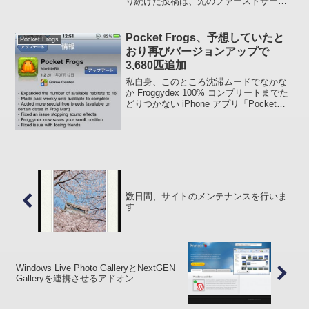
り続けた投稿は、先のファーストサーバ
のデータ消失事故でこのブログからすべ
てなくなりましたが、創作活動をやめて
しまったわけではありませ...
Pocket Frogs、予想していたと
Pocket Frogs
おり再びバージョンアップで
3,680匹追加
私自身、このところ沈滞ムードでなかな
か Froggydex 100% コンプリートまでた
どりつかない iPhone アプリ「Pocket
Frogs」 なんですが、もたもたしていた
ら 1.2 にバージョンアップしてしまいま
した。で、それにと...
数日間、サイトのメンテナンスを行いま
す
Windows Live Photo GalleryとNextGEN
Galleryを連携させるアドオン