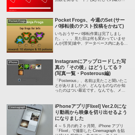
ラのレンズ部に指先をそっと触れたまま
にしておくと現在の心拍数が測定されま
す。追記:ひょっと...
Pocket Frogs、今週のSet (サー
Pocket Frogs
バ移転後のテスト投稿をかねて)
いちおうサーバ移転作業は完了しまし
た。。。。見た目は何も変わっていませ
んが(苦笑)途中、データベース内にある投
稿に関してのメタデータがすべてすっ飛
んでしまいアタフタしましたが、ちょっ
と古めのデータをインポートすることで
Instagramにアップロードした写
なんとかできました。。...
iPhone
真の「その後」はどうしてる？
(写真一覧・Posterous編)
「Posterous」、名前は見たこと聞いたこ
とがありましたが、どんなものなのか知
ったのはつい最近です。なんでも、メー
ルによる投稿機能をウリにしている無料
ブログサービスとのこと。Instagram の
共有に含まれているんですから、どうに
iPhoneアプリ[Flixel] Ver.2.0にな
Cinemagraph
かな...
り動画から映像を切り出せるよう
になりました
4 ～ 5 月の約 2 ヶ月間、iPhone アプリ
「Flixel」で撮影した Cinemagraph を貼