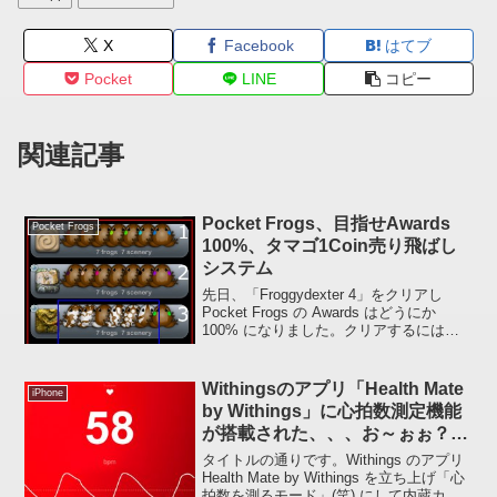
X
Facebook
はてブ
Pocket
LINE
コピー
関連記事
Pocket Frogs、目指せAwards
Pocket Frogs
100%、タマゴ1Coin売り飛ばし
システム
先日、「Froggydexter 4」をクリアし
Pocket Frogs の Awards はどうにか
100% になりました。クリアするにはい
ろいろなやり方があると思いますが、こ
こまで Pocket Frogs に関していろいろ投
稿して...
Withingsのアプリ「Health Mate
iPhone
by Withings」に心拍数測定機能
が搭載された、、、お～ぉぉ？ず
っと前からあった？(^_^;)
タイトルの通りです。Withings のアプリ
Health Mate by Withings を立ち上げ「心
拍数を測るモード」(笑) にして内蔵カメ