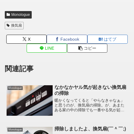
Monologue
換気扇
X
Facebook
はてブ
LINE
コピー
関連記事
なかなかヤル気が起きない換気扇
Monologue
の掃除
暖かくなってくると「やらなきゃなぁ」
と思うのが、換気扇の掃除。が、あまた
ある家の中の掃除でも一番やる気が起き
ないのが換気扇の掃除。月イチでもやれ
ばいいのに出来ないのがこれまた換気扇
の掃除。まず、掃除する前に換気扇を構
掃除しましたよ、換気扇(￣＾￣;)
成しているパーツ類を外し...
Monologue