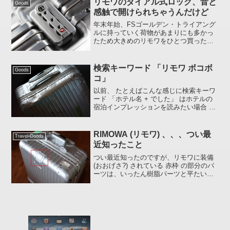
リモワのダイアル式ロック、音と
なってしまったので...
Goods
感触で開けられちゃうんだけど
年末年始、FSゴールデン・トライアング
ルに持っていく荷物があまりにも多かっ
たため大きめのリモワをひとつ買ったの
ですが、TSA に対応した下の写真のダイ
アル式ロックって番号を知らなくても音
と感触で開けられると思いません
検索キーワード 「リモワ ボコボ
Goods
か？。。。ユーザーの方買...
コ」
以前、 たとえばこんな感じに検索キーワ
ード 「ホテル名 + でした」 はホテルの
宿泊インプレッションを読みたい場合 な
かなか的を得たキーワードなんじゃない
かということを 検索エンジンから私の
WEBサイトに立ち寄られた方の検索キー
RIMOWA (リモワ) 、、、つい最
Travel-Goods
ワード に書...
近知ったこと
つい最近知ったのですが、リモワに装備
(おおげさ?) されている 赤枠 の部分のパ
ーツは、いったん樹脂パーツと平たい紐
を引っぱりだしてから、こうやって使う
ものだったんですね。。。これは知りま
せんでした。幸い、いままで公衆の面前
で平紐を引っぱ...