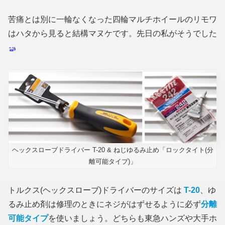
苦痛とは別に一輪なくなった四輪マルチホイールのリモワ
はハタから見ると結構マヌケです。先日の私がそうでした
ヘックスローブドライバー T-20 & ねじゆるみ止め「ロックタイト(分
離可能タイプ)」
トルクス(ヘックスローブ)ドライバーのサイズは
T-20
、ゆ
るみ止め剤は修理のときにネジがはずせるように必ず
分離
可能タイプ
を使いましょう。どちらも東急ハンズや大手ホ