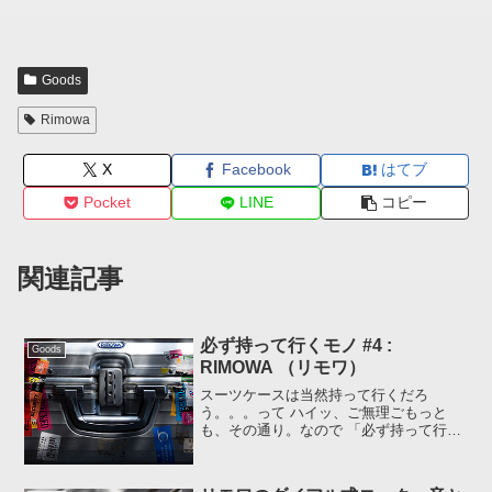
Goods
Rimowa
X
Facebook
はてブ
Pocket
LINE
コピー
関連記事
必ず持って行くモノ #4 :
Goods
RIMOWA （リモワ）
スーツケースは当然持って行くだろ
う。。。って ハイッ、ご無理ごもっと
も、その通り。なので 「必ず持って行く
モノ #4」 であります。 先日、「持って
行くものチェックリスト」をアップして
しまい 「持って行くモノ」がバレバレに