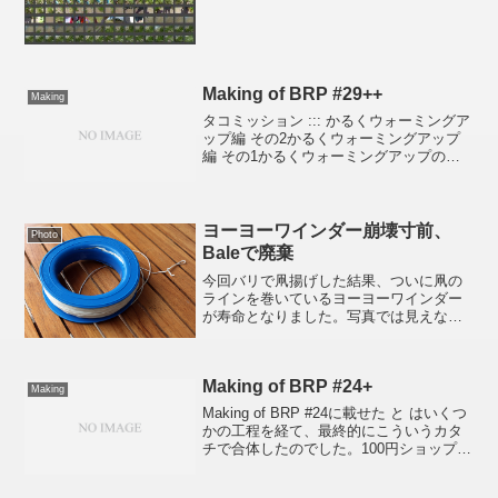
全体的に色が地味めで上部には文字が多
いので投稿の中に画像を入れないとちょ
っと寂しいですね。というわけで、これ
また強引に画像を入れ...
Making of BRP #29++
Making
タコミッション ::: かるくウォーミングア
ップ編 その2かるくウォーミングアップ
編 その1かるくウォーミングアップのつ
もりで揚げた「Flowform 16」。実はその
とき、あまりにも簡単に揚がってしまっ
たため、いい気になった私はどんどん
ラ...
ヨーヨーワインダー崩壊寸前、
Photo
Baleで廃棄
今回バリで凧揚げした結果、ついに凧の
ラインを巻いているヨーヨーワインダー
が寿命となりました。写真では見えない
逆側や手前側も同じような亀裂が入りち
ょっと危ない感じ。本来巻ける量（長
さ）よりかなり多めにラインを巻いてい
Making of BRP #24+
たせいか、前回オベロイで揚...
Making
Making of BRP #24に載せた と はいくつ
かの工程を経て、最終的にこういうカタ
チで合体したのでした。100円ショップで
買った保存容器の中にカメラがマウント
できるように緩衝材を配置し、レンズ部