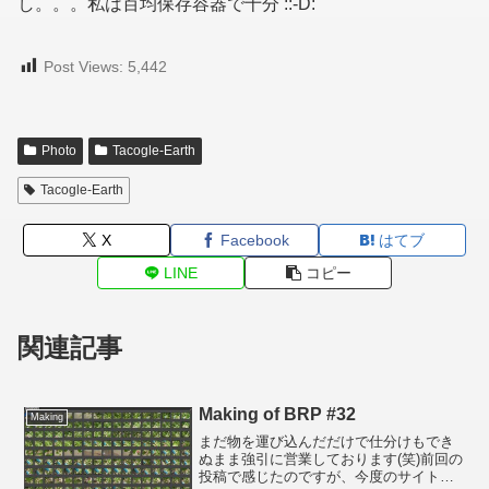
し。。。私は百均保存容器で十分 ::-D:
Post Views:
5,442
Photo
Tacogle-Earth
Tacogle-Earth
X
Facebook
はてブ
LINE
コピー
関連記事
Making of BRP #32
Making
まだ物を運び込んだだけで仕分けもでき
ぬまま強引に営業しております(笑)前回の
投稿で感じたのですが、今度のサイトは