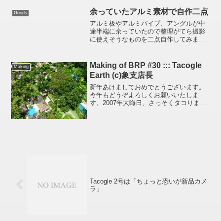
はカッターでくりぬいたあとUVフィル...
余っていたアルミ素材で自作二点
Goods
アルミ板やアルミパイプ、アングルが中
途半端に余っていたので整理がてら撮影
に使えそうなものを二点自作してみまし
た。その一: Steadicam Smoothee の
iPhone4S 用取付マウント改造iPhone 4、
4S用マウントStea...
Making of BRP #30 ::: Tacogle
Making
Earth (c)象支店長
新年あけましておめでとうございます。
今年もどうぞよろしくお願いいたしま
す。2007年大晦日、さっそくタコりまし
た。失敗は人間を強くすると言うか、手
際が良くなると言うか、さほど労せず撮
影成功。風がかなり強いので初代の
Parafoil-7.5（...
Tacogle 2号は「ちょっと恐いが新品カメ
ラ」