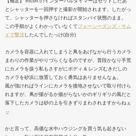
【補足】 Ricoh のインターバルタイマーはセットしたあ
とシャッターを一回押すと撮影が開始されます。したがっ
て、シャッターを押さなければスタンバイ状態のまま。
この手順がよくわかっていなくて
フォーシーズンズ・サム
イで撃沈
したんでしたっけ(自分)
カメラを容器に入れてしまうと凧をあげながら行うカメラ
まわりの作業がやりづらくなるのですが、普段かなり手荒
にカメラを扱う私もさすがにボディ & レンズむきだしの
カメラを砂浜に放置しておく勇気はありませんなぁ。
風が強ければラインにカメラを接地させないで取り付けら
れますが、凧が揚がるか揚がらないかのギリギリの風だと
落下したカメラは砂の上を引きずりまわされますからねぇ
かと言って、高価な水中ハウジングを買う気も起きない