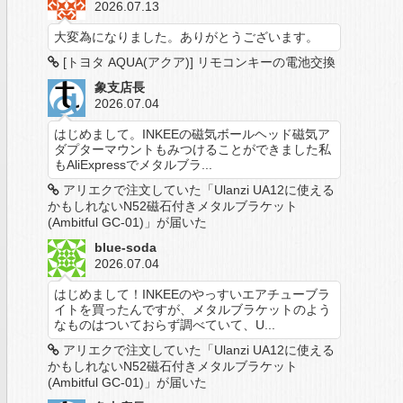
2026.07.13
大変為になりました。ありがとうございます。
[トヨタ AQUA(アクア)] リモコンキーの電池交換
象支店長
2026.07.04
はじめまして。INKEEの磁気ボールヘッド磁気ア
ダプターマウントもみつけることができました私
もAliExpressでメタルブラ...
アリエクで注文していた「Ulanzi UA12に使える
かもしれないN52磁石付きメタルブラケット
(Ambitful GC-01)」が届いた
blue-soda
2026.07.04
はじめまして！INKEEのやっすいエアチューブラ
イトを買ったんですが、メタルブラケットのよう
なものはついておらず調べていて、U...
アリエクで注文していた「Ulanzi UA12に使える
かもしれないN52磁石付きメタルブラケット
(Ambitful GC-01)」が届いた