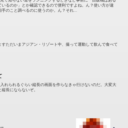
ー、旅先で知らない道をランニングするときなど事前に「自販機はある
ているのか」とか確認できるので便利ですよね。ん？使い方が違
手のこと調べるのに使うのか。ん？それ...
ますただいまアジアン・リゾート中、撮って運動して飲んで食べて
て
かに入れられるぐらい縦長の画面を作らなきゃ行けないのだ。大変大
と縦長にならないぞ。