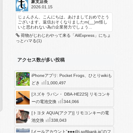
象支店長
2026.01.15
じょんさん、こんにちは。あけましておめでとう
ございます。返信おそくなりましたm(__)m怪し
いと思われない為の企業努力でしょう...
荷物がじわじわやって来る「AliExpress」にちょ
っとハマる(1)
アクセス数が多い投稿
iPhoneアプリ: Pocket Frogs、ひとりwikiも
どき
1,000,497
[スズキ ラパン・ DBA-HE22S] リモコンキ
ーの電池交換
344,066
[トヨタ AQUA(アクア)] リモコンキーの電
池交換
338,043
[メールアカウント”●●●@i.softbank.jp”のフ