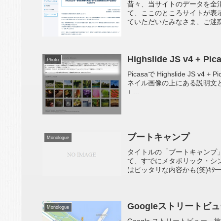
昔々、当サイトのデータを全
て、ここのところサイトが表
ていただいたみなさま、ご迷惑を
Highslide JS v4 +
Photo
Picasaで Highslide JS
ネイル画像の上にある説明文と拡大
+ ...
ブートキャンプ
Monologue
タイトルの「ブートキャンプ」
て、すでにメタボリック・シンド
はピッタリな内容かも(笑)ｷﾀ━(ﾟ∀ﾟ
Googleストリート
Monologue