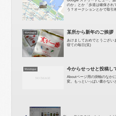
Google ストリートビュ
のか」とか「歩道は確保され
う？オークションとかで取引相
某所から新年のご挨拶
Monologue
あけましておめでとうござい
寝ての毎日(笑)
今からせっせと投稿し
Monologue
Aboutページ用の掛軸のな
変。もっといっぱい書かない