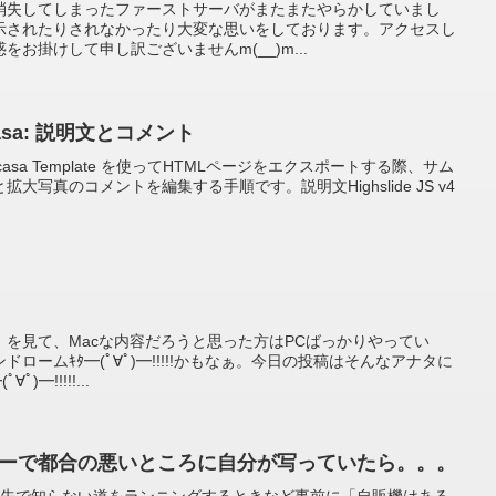
消失してしまったファーストサーバがまたまたやらかしていまし
示されたりされなかったり大変な思いをしております。アクセスし
お掛けして申し訳ございませんm(__)m...
 Picasa: 説明文とコメント
 v4 + Picasa Template を使ってHTMLページをエクスポートする際、サム
写真のコメントを編集する手順です。説明文Highslide JS v4
を見て、Macな内容だろうと思った方はPCばっかりやってい
ロームｷﾀ━(ﾟ∀ﾟ)━!!!!!かもなぁ。今日の投稿はそんなアナタに
)━!!!!!...
ビューで都合の悪いところに自分が写っていたら。。。