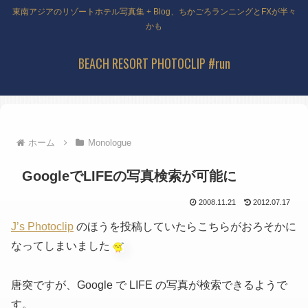
東南アジアのリゾートホテル写真集 + Blog、ちかごろランニングとFXが半々
かも
BEACH RESORT PHOTOCLIP #run
ホーム
Monologue
GoogleでLIFEの写真検索が可能に
2008.11.21
2012.07.17
J’s Photoclip
のほうを投稿していたらこちらがおろそかに
なってしまいました
唐突ですが、Google で LIFE の写真が検索できるようで
す。