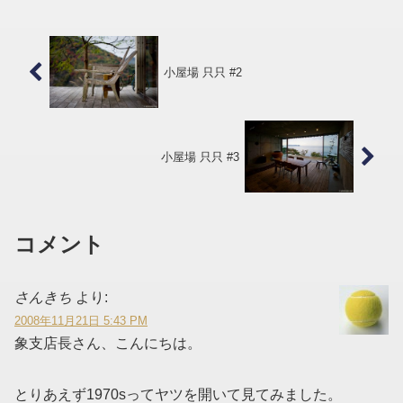
てから使い始めのところを剥（は）がす
と上...
小屋場 只只 #2
小屋場 只只 #3
コメント
さんきち
より:
2008年11月21日 5:43 PM
象支店長さん、こんにちは。
とりあえず1970sってヤツを開いて見てみました。