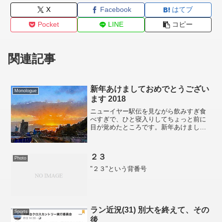
X
Facebook
はてブ
Pocket
LINE
コピー
関連記事
新年あけましておめでとうござい
Monologue
ます 2018
ニューイヤー駅伝を見ながら飲みすぎ食
べすぎで、ひと寝入りしてちょっと前に
目が覚めたところです。新年あけまして
おめでとうございます。本年もどうぞよ
ろしくお願いいたします。連日の長距離
走で白帯ランナー的には筋疲労 Max です
２３
が、一年の 刑 計...
Photo
"２３"という背番号
ラン近況(31) 別大を終えて、その
Sports
後