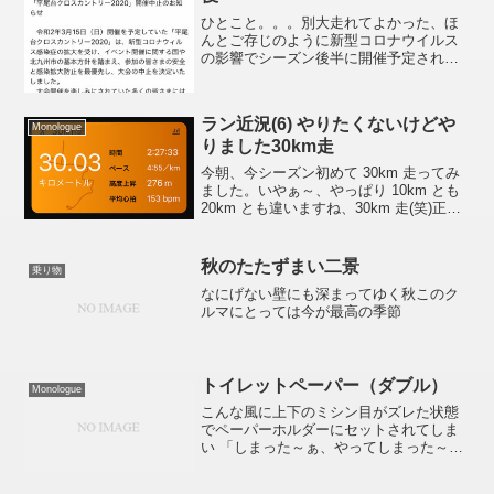
ひとこと。。。別大走れてよかった、ほ
んとご存じのように新型コロナウイルス
の影響でシーズン後半に開催予定されて
いたマラソン大会はことごとく中止に追
い込まれてしまいました。私も被弾しま
して、来月中旬、気楽に走ろうと思って
ラン近況(6) やりたくないけどや
エントリーしていた平尾台...
Monologue
りました30km走
今朝、今シーズン初めて 30km 走ってみ
ました。いやぁ～、やっぱり 10km とも
20km とも違いますね、30km 走(笑)正直
なところ、このあとプラス 12.195km 走
れる気がしません。一週間あけて、もう
一発やらないとダメですね...
秋のたたずまい二景
乗り物
なにげない壁にも深まってゆく秋このク
ルマにとっては今が最高の季節
トイレットペーパー（ダブル）
Monologue
こんな風に上下のミシン目がズレた状態
でペーパーホルダーにセットされてしま
い 「しまった～ぁ、やってしまった～
:8O: 」って後悔することないですか :?:
、、、私だけかな :?:ホルダーにセットし