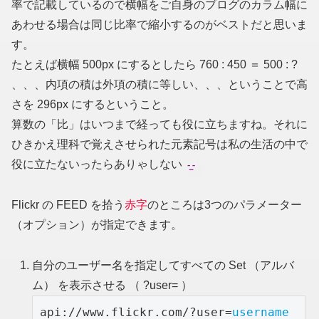
率で記載しているので横幅をご自身のブログのカラム幅に
あわせる場合は同じ比率で縮小するのがベストだと思いま
す。
たとえば横幅 500px にするとしたら 760 : 450 ＝ 500 : ?
、、、内項の積は外項の積に等しい、、、ということで高
さを 296px にするということ。
算数の「比」はいつまで経っても役に立ちますね。それに
ひきかえ理科で覚えさせられた元素記号は私の生活の中で
役に立たないったらありゃしない
Flickr の FEED を拾う
赤字
のところは3つのパラメーター
（オプション）が指定できます。
自分のユーザー名を指定してすべての Set （アルバ
ム） を表示させる （ ?user= ）
api://www.flickr.com/?user=
username