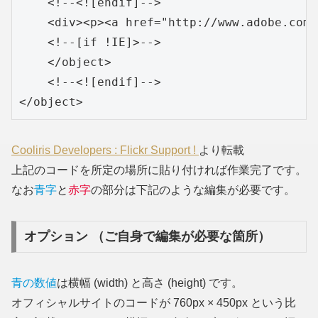
    <!--<![endif]-->

    <div><p><a href="http://www.adobe.com/
    <!--[if !IE]>-->

    </object>

    <!--<![endif]-->

</object>
Cooliris Developers : Flickr Support !
より転載
上記のコードを所定の場所に貼り付ければ作業完了です。
なお
青字
と
赤字
の部分は下記のような編集が必要です。
オプション （ご自身で編集が必要な箇所）
青の数値
は横幅 (width) と高さ (height) です。
オフィシャルサイトのコードが 760px × 450px という比