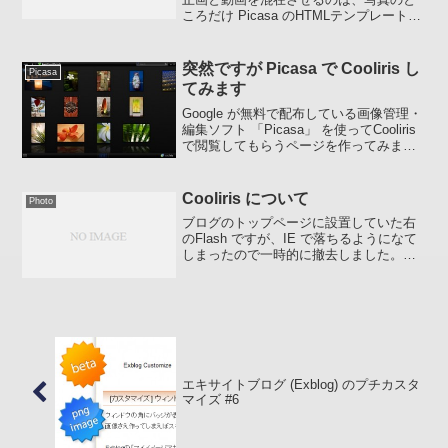
ころだけ Picasa のHTMLテンプレートで
作ってあとは FLV に変換した動画に関し
ての記述を rss ファイルと html の任意の
場所に入れ込んでいけば...
突然ですが Picasa で Cooliris し
Picasa
てみます
Google が無料で配布している画像管理・
編集ソフト 「Picasa」 を使ってCooliris
で閲覧してもらうページを作ってみまし
ょう。Picasa で Cooliris Slide Show のペ
ージを作る手順 Picasa をイン...
Cooliris について
Photo
ブログのトップページに設置していた右
のFlash ですが、IE で落ちるようになて
しまったので一時的に撤去しました。落
ちてしまった方、ゴメンナサイm(_ _)m昨
日と今日ですでに操作関連のインターフ
ェースが代わっていまして未だ開発途中
なので...
エキサイトブログ (Exblog) のプチカスタ
マイズ #6