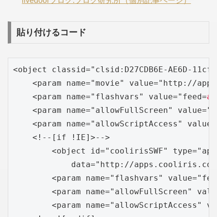
livedoorブログ:ブログ研究所（個別記事ページ）
貼り付けるコード
<object classid="clsid:D27CDB6E-AE6D-11cf-
    <param name="movie" value="http://apps
    <param name="flashvars" value="feed=
ap
    <param name="allowFullScreen" value="t
    <param name="allowScriptAccess" value=
    <!--[if !IE]>-->

        <object id="coolirisSWF" type="app
            data="http://apps.cooliris.com
        <param name="flashvars" value="fee
        <param name="allowFullScreen" valu
        <param name="allowScriptAccess" va