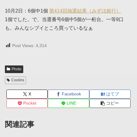
10月2日：6個中1個
第414回抽選結果（みずほ銀行）
1個でした。で、当選番号6個中5個が一桁台。一等9口
も。みんなシブイところ買っているなぁ
Post Views:
4,314
Photo
Cooliris
X
Facebook
はてブ
Pocket
LINE
コピー
関連記事