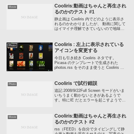
Cooliris:動画はちゃんと再生され
Movie
るのかのテスト #1
静止画は Cooliris 内でどのように表示さ
れるのかわかりましたが、 動画に関して
はイマイチ理解できていないので地味に
テストしています。予定ではシームレス
で表示されるはずなのですが、人生予定
通り行かないことのほうが多くて
Cooliris : 左上に表示されている
Photo
:poripo...
アイコンを変更する
今日も引き続き Cooliris ネタです。
Picasa のテンプレートで生成された
photos.rss をそのまま使うと Cooliris の
左上にはネット上でよく目にするオレン
ジ色の FEED アイコンが表示されます。
このデフォルトの...
Cooliris で試行錯誤
Photo
追記:2008/9/22Full Screen モードがいま
いちうまく動かないときがあるようで
す。特にIE だとエラーを起こすようでま
ったくFull Screen モードにならないよう
です。オフィシャルサイトでもエラーに
なっているので現時点...
Cooliris:動画はちゃんと再生され
Movie
るのかのテスト #2
rss（FEED）を自分でタイピングして静
止画と動画を混在させるのは、写真のと