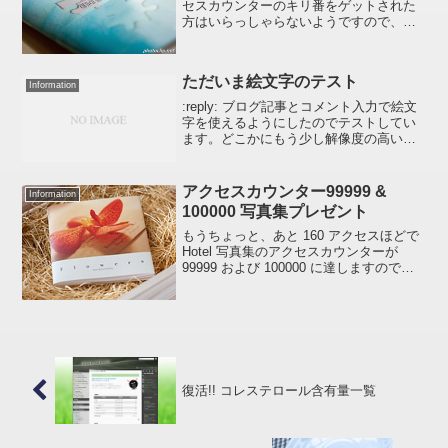
セスカウンターのキリ番をゲットされた
方はいらっしゃらないようですので、次
のキリ番 100000 でアマンプロ写真集を
プレゼントさせていただきます。
Photoback に注文した A5版 「...
ただいま絵文字のテスト
Information
:reply: ブログ記事とコメント入力で絵文
字を使えるようにしたのでテストしてい
ます。どこかにもう少し解像度の高いき
れいな絵文字はないかしらん :onpu: いま
ふと気がつきました。。。。制作に熱中
していたらヌカにキュウリを入れるのを
アクセスカウンター99999 &
Information
忘れ...
100000 写真集プレゼント
もうちょっと、あと 160 アクセスほどで
Hotel 写真集のアクセスカウンターが
99999 および 100000 に達しますので、
ゾロ番、キリ番をゲットされた方に写真
集をプレゼントいたします。90000 では
該当された方がいらっしゃい...
復活!! コレステロール含有量一覧