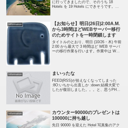
に行ってきましたので、そのうち 18
Hotels を 19 Hotels にできそうです。旅
先でいろいろやろうとしたのがアダとな
り、撮ってきたデータを眺めているとな
んとなく写真が少ないような気がします
【お知らせ】明日(26日)2:00A.M.
が...
Information
から3時間ほどWEBサーバー移行
のためサイトを一時閉鎖します
タイトルのとおり、明日 (10/26・木) 午前
2:00 から最大で 3 時間ほど WEB サーバ
ーの移行作業を行います。作業中は WEB
サイトが表示されませんのでよろしくお
願いいたします。おそらくどなたも困ら
ないと思いますが、いちおう...
まいったな
Information
FEED(RSS)が拾えなくなってしまった
:8O:いちから出直しか :down:結構大変で
したが復旧しました。。。と、思うPHP
は気をつけないとエライめに遭うことが
よくわかりました。いまは15:27(苦笑)
カウンター90000のプレゼントは
Information
100000に持ち越し
先日 90000 を迎えた Hotel 写真集のアク