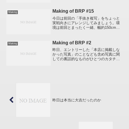
ということに気づく。昔のモデルで安く
手に入れたのだから仕方がないが 周辺
（四隅）の画像が流れる 広角側で使用す
Making of BRP #15
Making
ると左上角が...
今日は前回の「手抜き複写」をちょっと
実戦向きにアレンジしてみましょう。環
境は前回とまったく一緒、幅約150cmの
窓際で撮影しています。前回、用意する
ものはカメラと被写体だけでしたが、今
回は白い厚手の紙（幅30cmぐらい）も用
Making of BRP #2
Making
意します。被写体...
昨日、エントリーした「本店に掲載しな
かった写真」のことなども含め写真に関
しての裏話的なものがひとつのカタチに
なりそうなので、継続してみようと思い
ます。＊＊＊ ル・ロイヤル・メリディア
ン・バーンタリンガムでの一枚 ＊＊＊こ
れは「Le Roya...
昨日は本当に大吉だったのか