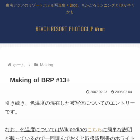
東南アジアのリゾートホテル写真集 + Blog、ちかごろランニングとFXが半々
かも
BEACH RESORT PHOTOCLIP #run
ホーム
Making
Making of BRP #13+
2007.02.23
2008.02.04
引き続き、色温度の混在した被写体についてのエントリー
です。
なお、色温度についてはWikipediaの
こちら
に簡単な説明
が載っているので一回読んでおくと取扱説明書のホワイト