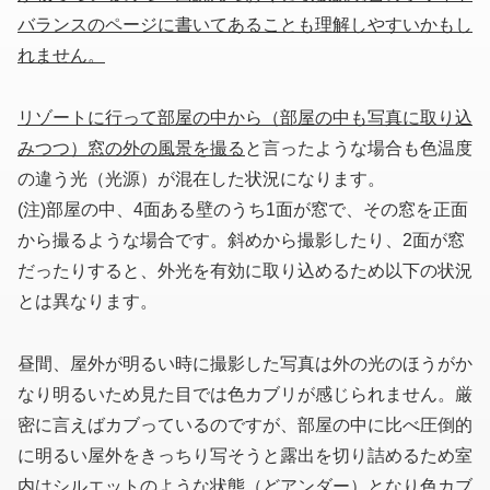
バランスのページに書いてあることも理解しやすいかもし
れません。
リゾートに行って部屋の中から
（部屋の中も写真に取り込
みつつ）
窓の外の風景を撮る
と言ったような場合も色温度
の違う光（光源）が混在した状況になります。
(注)部屋の中、4面ある壁のうち1面が窓で、その窓を正面
から撮るような場合です。斜めから撮影したり、2面が窓
だったりすると、外光を有効に取り込めるため以下の状況
とは異なります。
昼間、屋外が明るい時に撮影した写真は外の光のほうがか
なり明るいため見た目では色カブリが感じられません。厳
密に言えばカブっているのですが、部屋の中に比べ圧倒的
に明るい屋外をきっちり写そうと露出を切り詰めるため室
内はシルエットのような状態
（どアンダー）
となり色カブ