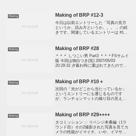
Making of BRP #12-3
Making
今日は以前エントリーした「写真の見方
というか、読み方というか。。。 」の続
きです。関連しているエントリーは #12-
1 (1)アングル #12-1+ アングル・フレーミ
ングを決めるときに便利なもの #12-2 (2)
フレーミング(3)ライテ...
Making of BRP #28
Making
＊＊＊ しつこい男 Part3 ＊＊＊FSサムイ
版 今回は独白つき(笑) 2007/05/03
20:29:32 夕暮れ時に運ばれてきたのでと
りあえずベッドの横で撮ってみるか。ん
～、イマイチ。。。そのまえに、手ブレ
してんじゃん(￣_￣|||...
Making of BRP #10＋
Making
次回の「光がどこから当たっているか」
というエントリーにも通じるものです
が、ランチョンマットの織り目の見え方
やスプーンのくぼんだところの凹み感を
比較してください。写真を比較するには
それぞれの写真をクリックしドラッグし
Making of BRP #29++++
Making
て横一列に並べるとわかりや...
タコミッション ::: リベンジ本番編（1ラ
ウンド目）その2撮影された写真を見てカ
メラの性能がイマイチ、いや、イマサン