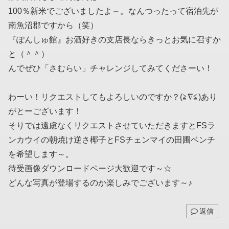
100％新米でございましたよ～。なんつったって宿泊先が
南魚沼郡ですから（笑）
『ぽんしゅ館』お酒好きの支店長ならきっとお気に召すか
と（＾＾）
んでぜひ「さむらい」チャレンジしてみてくださーい！
わーい！リクエストしてもよろしいのですか？(≧∇≦)あり
がとーございます！
そりでは遠慮なくリクエストさせていただきますとFSラ
ンカウイの朝焼け逆さ椰子とFSチェンマイの田圃ベンチ
を希望します～。
待受画像ダウンロードページ大歓迎です～☆
どんな写真が登場するのか楽しみでございます～♪
返信