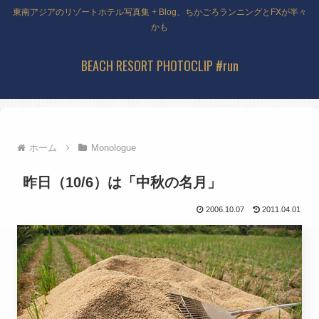
東南アジアのリゾートホテル写真集 + Blog、ちかごろランニングとFXが半々
かも
BEACH RESORT PHOTOCLIP #run
ホーム
Monologue
昨日（10/6）は「中秋の名月」
2006.10.07
2011.04.01