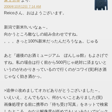
象支店長
より:
2006年10月12日 7:14 AM
Reicoさん、おはようございます。
新潟で新米!!いいなぁ～。
向かうところ敵なしの組み合わせですね。
。。。きっと100%新米だったんだろうなぁ。じゅる
あと『越後のお酒ミュージアム ぽんしゅ館』もよさげで
すね。私の場合は行く前から500円じゃ絶対に済まないと
いうのがわかりきっているので行くのがコワイ(笑)利き酒
じゃなく効き酒かっ。
>追伸☆改めましてオカピありがとうございました～。
いえいえ、とんでもない。何かいいことありました(笑)
画像処理する前に携帯の「待ち受け写真」をネットで検索
したところ、かなり解像度が低めでもいいみたいでビック