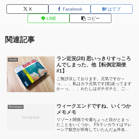
X
Facebook
はてブ
LINE
コピー
関連記事
ラン近況(28) 思いっきりすっころ
Goods
んでしまった、他【転倒定期便
#1】
ご無沙汰しております。元気ですか～
っ、、、私はカラ元気です(笑)走ってます
か～っ、、、わたしはボチボチと、ご覧
のように「距離だけオッサン」です(苦笑)
現状では自分が望んでいるペース (最低サ
ブ3.5) で 42.195km 走れる気がしま...
ウィークエンドですね、いくつか
Monologue
メモメモ
リゾート関係で今週ちょっと目がとまっ
たことをいくつか。 FSランカウイはマレ
ーシア航空が所有していたんだぁ件名ど
おりです。どおりでオープン当時、機内