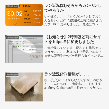
誌で特集していたわけだ。アラブ系は果
てしなくお金持ちだからなぁ。。。 バン
ラン近況(11)そろそろカンベンし
Monologue
コクエアウェイズが...
てやろうか
いや違う、、、「もうカンベンしておく
んなせい」だ(^_^;)先週の土曜に続きふた
たび 30km 走やりました。先週はコレだ
ったのでちょっとは気分が楽になりまし
た(数字上)いやその、実力がついたという
わけではなくて今日は気温・湿度が低
【お知らせ】2時間ほど前にサイ
Information
く、昨日...
トを https:// に変更しました
ご無沙汰しています、皆さまお元気でし
ょうか。。。。私はあまり元気ではあり
ません(苦笑)サーバー移行もタイヘンでし
たが、WEB サイトの SSL 化も同じく
100km ウルトラよりタイヘンでした。最
初から SSL で運用し始めていれば容易
で...
ラン近況(29) 情熱が、、、
Monologue
ない(^_^;)のっけからなんですが、みなさ
ん、こんにちは。ご無沙汰しております
& Merry Christmas!! も終わって今年もあ
と4日ヽ( ´ｰ`)ノ(実はこの投稿、クリスマ
スの時に書いていた・苦笑)走ってます
か？ 私はあいかわ...