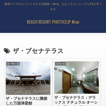
東南アジアのリゾートホテル写真集 + Blog、ちかごろランニングとFXが半々
かも
BEACH RESORT PHOTOCLIP #run
ザ・ブセナテラス
旅で寄り道
日本の宿
ザ・ブセナテラス：デラ
ザ・ブセナテラスに隣接
ックス ナチュラル オーシ
した万国津梁館