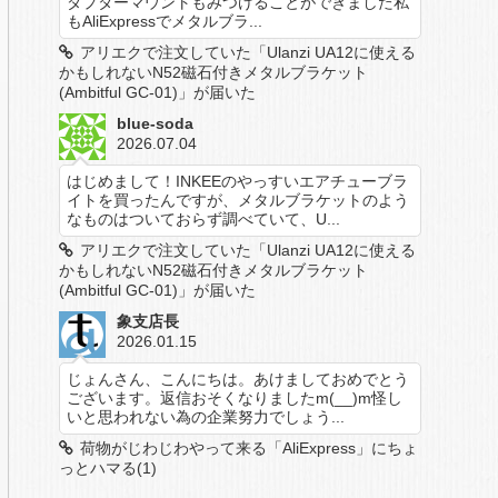
ダプターマウントもみつけることができました私
もAliExpressでメタルブラ...
アリエクで注文していた「Ulanzi UA12に使える
かもしれないN52磁石付きメタルブラケット
(Ambitful GC-01)」が届いた
blue-soda
2026.07.04
はじめまして！INKEEのやっすいエアチューブラ
イトを買ったんですが、メタルブラケットのよう
なものはついておらず調べていて、U...
アリエクで注文していた「Ulanzi UA12に使える
かもしれないN52磁石付きメタルブラケット
(Ambitful GC-01)」が届いた
象支店長
2026.01.15
じょんさん、こんにちは。あけましておめでとう
ございます。返信おそくなりましたm(__)m怪し
いと思われない為の企業努力でしょう...
荷物がじわじわやって来る「AliExpress」にちょ
っとハマる(1)