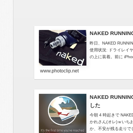
NAKED RUNN
昨日、NAKED RUNNI
使用状況: ドライレイヤ
の上に装着。前に iPhone
www.photoclip.net
NAKED RUNN
した
今朝 4 時起きで NAKE
かれさん(オレ)ｗいち
か、不安が残る走りでしたわ