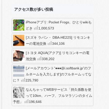
アクセス数が多い投稿
iPhoneアプリ: Pocket Frogs、ひとりwikiも
どき
1,000,573
[スズキ ラパン・ DBA-HE22S] リモコンキ
ーの電池交換
344,106
[トヨタ AQUA(アクア)] リモコンキーの電
池交換
338,202
[メールアカウント”●●●@i.softbank.jp”のフ
ルネームを入力します]のフルネームってな
に？
225,790
なんちゃってWEBサービス「持久係数を使
って10km、ハーフ、フルマラソンのタイム
予想」
196,646