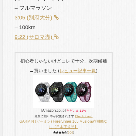
– フルマラソン
3:05 (別府大分)
– 100km
9:22 (サロマ湖)
初心者じゃないけどコレで十分、次期候補
→買いました (
レビュー記事一覧
)
[Amazon.co.jp]
ただいま-11%
頻繁に割引率が変更されます
Check it out!
GARMIN (ガーミン) Forerunner 165 Music保存機能な
し【日本正規品】
(
209
)